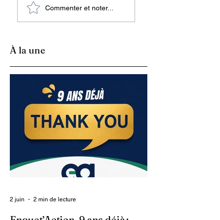
Enquet’Action, célèbre
Commenter et noter...
Francesca
ses huit ans
Theosmy à (re) lir
d’existence. C'est un
sur Enquet’Action
autre anniversaire dans
À la une
un pays qui se
transforme lentement et
sûrement en u
2 juin
2 min de lecture
Enquet’Action, 9 ans déjà :