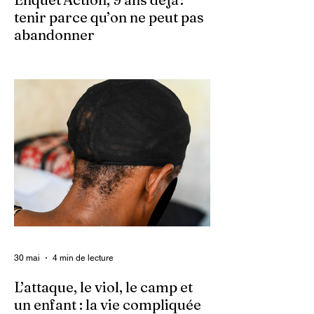
tenir parce qu’on ne peut pas
abandonner
Ce 2 juin marque le neuvième anniversaire
du lancement d’Enquet’Action. Neuf
années depuis que nous avons osé doter
le pays d’un média dédié à l’investigation et
au journalisme de fond.
30 mai
4 min de lecture
L’attaque, le viol, le camp et
un enfant : la vie compliquée