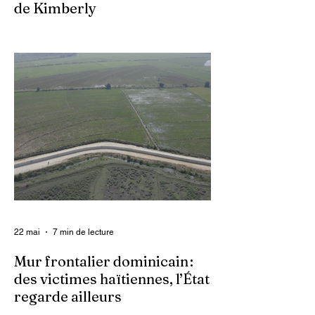
de Kimberly
Dans un contexte où l’insécurité est
grandissante dans le pays, les gangs
armés continuent d’imposer leur loi par la
terreur. Aux côtés des extorsions et des
massacres, le viol demeure l’une des
armes qu’ils utilisent pour asservir les
communautés. Face à cet instrument de
punition et de contrôle qui déshumanise
des milliers de femmes et de filles, ce sont
les organisations non gouvernementales
(ONG) qui se retrouvent en première ligne
pour accompagner les survivantes sur le
22 mai
7 min de lecture
Mur frontalier dominicain :
des victimes haïtiennes, l’État
regarde ailleurs