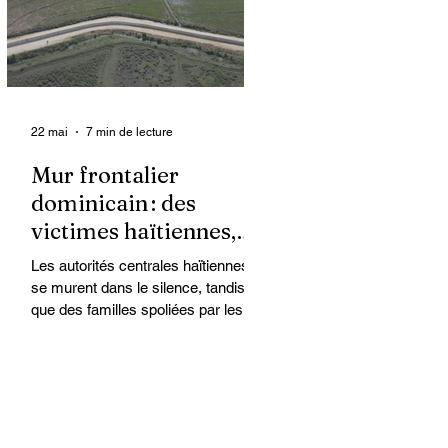
organisations non
gouvernementales (ONG) qui se
retrouvent en première ligne pour
accompagner les survivantes sur le
22 mai
7 min de lecture
Mur frontalier
dominicain : des
victimes haïtiennes,
l’État regarde ailleurs
Les autorités centrales haïtiennes
se murent dans le silence, tandis
que des familles spoliées par les
Dominicains, qui érigent leur mur
frontalier, sont livrées à elles-
mêmes. À Ferrier, dans le Nord-Est,
des terres cultivées depuis des
générations par des paysans
haïtiens sont accaparées