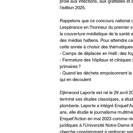
proie aux infections, aux grattelles et à
l’édition 2025.
Rappelons que ce concours national d
Lespérance en l’honneur du premier sec
la couverture médiatique de la santé e
des médias haïtiens. Pour atteindre cet 
cette année à choisir des thématiques 
- Camps de déplacés en Haïti : des fo
- Fermeture des hôpitaux et cliniques 
primaires ?
- Quand les déchets empoisonnent la s
qui en découlent
Djimwood Laporte est né le 29 avril 20
terminé ses études classiques, a étud
plomberie. Laporte a intégré Enquet’
ans, elle étudie le journalisme multim
Enquet’Action en mai 2023 comme rédac
juridiques à l’Université Notre-Dame d
cherche constamment à renforcer se