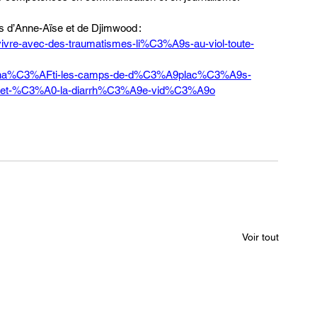
és d’Anne-Aïse et de Djimwood :
vivre-avec-des-traumatismes-li%C3%A9s-au-viol-toute-
ost/ha%C3%AFti-les-camps-de-d%C3%A9plac%C3%A9s-
lles-et-%C3%A0-la-diarrh%C3%A9e-vid%C3%A9o
Voir tout