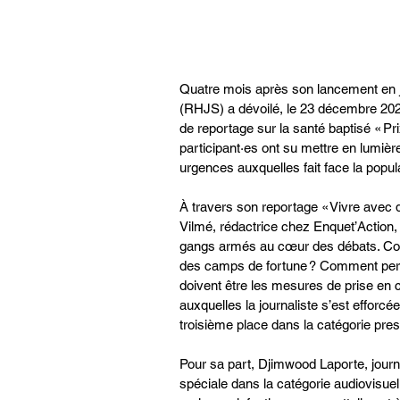
Quatre mois après son lancement en jui
(RHJS) a dévoilé, le 23 décembre 2025,
de reportage sur la santé baptisé « Pr
participant·es ont su mettre en lumièr
urgences auxquelles fait face la popul
À travers son reportage « Vivre avec d
Vilmé, rédactrice chez Enquet’Action,
gangs armés au cœur des débats. Co
des camps de fortune ? Comment perço
doivent être les mesures de prise en 
auxquelles la journaliste s’est efforcée
troisième place dans la catégorie pre
Pour sa part, Djimwood Laporte, journ
spéciale dans la catégorie audiovisuell