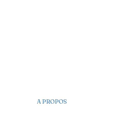
A PROPOS
​​Qui sommes-nous
Les Haïtiens consomment d
Nous contacter
l’eau contaminée, selon une
Nos projets
enquête du ministère du
Faire un Don