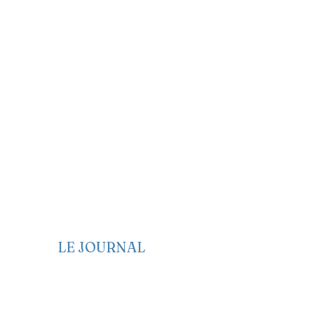
LE JOURNAL
Edito
e
Politique
Economie
Société