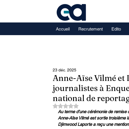
Accueil
Recrutement
Edito
23 déc. 2025
Anne-Aïse Vilmé et
journalistes à Enque
national de reporta
Noté NaN étoiles sur 5.
Au terme d’une cérémonie de remise d
Anne-Aïse Vilmé est sortie troisième l
Djimwood Laporte a reçu une mention s