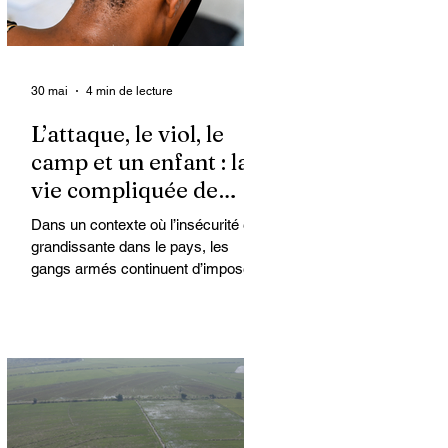
30 mai
4 min de lecture
L’attaque, le viol, le
camp et un enfant : la
vie compliquée de
Kimberly
Dans un contexte où l’insécurité est
grandissante dans le pays, les
gangs armés continuent d’imposer
leur loi par la terreur. Aux côtés des
extorsions et des massacres, le viol
demeure l’une des armes qu’ils
utilisent pour asservir les
communautés. Face à cet
instrument de punition et de contrôle
qui déshumanise des milliers de
femmes et de filles, ce sont les