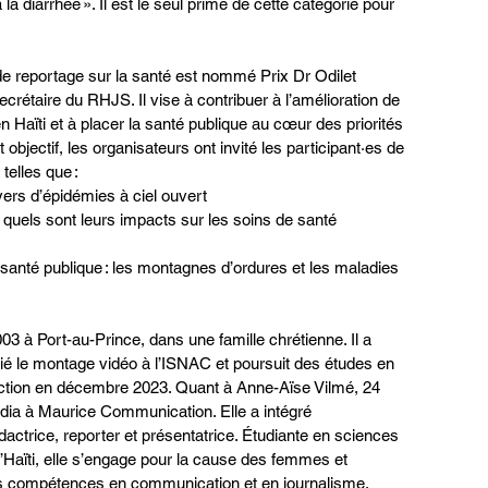
 la diarrhée ». Il est le seul primé de cette catégorie pour 
e reportage sur la santé est nommé Prix Dr Odilet 
rétaire du RHJS. Il vise à contribuer à l’amélioration de 
n Haïti et à placer la santé publique au cœur des priorités 
objectif, les organisateurs ont invité les participant·es de 
telles que :
yers d’épidémies à ciel ouvert
: quels sont leurs impacts sur les soins de santé 
anté publique : les montagnes d’ordures et les maladies 
03 à Port-au-Prince, dans une famille chrétienne. Il a 
ié le montage vidéo à l’ISNAC et poursuit des études en 
Action en décembre 2023. Quant à Anne-Aïse Vilmé, 24 
édia à Maurice Communication. Elle a intégré 
trice, reporter et présentatrice. Étudiante en sciences 
’Haïti, elle s’engage pour la cause des femmes et 
s compétences en communication et en journalisme.