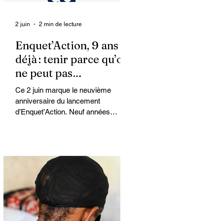
2 juin
2 min de lecture
Enquet’Action, 9 ans
déjà : tenir parce qu’on
ne peut pas
abandonner
Ce 2 juin marque le neuvième
anniversaire du lancement
d’Enquet’Action. Neuf années
depuis que nous avons osé doter le
pays d’un média dédié à
l’investigation et au journalisme de
fond.