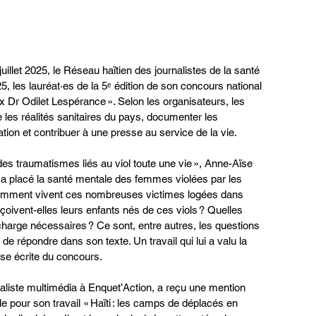
llet 2025, le Réseau haïtien des journalistes de la santé 
 les lauréat·es de la 5ᵉ édition de son concours national 
ix Dr Odilet Lespérance ». Selon les organisateurs, les 
e les réalités sanitaires du pays, documenter les 
ation et contribuer à une presse au service de la vie.
es traumatismes liés au viol toute une vie », Anne-Aïse 
 a placé la santé mentale des femmes violées par les 
mment vivent ces nombreuses victimes logées dans 
ivent-elles leurs enfants nés de ces viols ? Quelles 
charge nécessaires ? Ce sont, entre autres, les questions 
 de répondre dans son texte. Un travail qui lui a valu la 
sse écrite du concours.
aliste multimédia à Enquet’Action, a reçu une mention 
e pour son travail « Haïti : les camps de déplacés en 