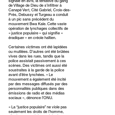
signalé en avril, la tentative du gang 
de Village de Dieu de s’infiltrer à 
Canapé Vert, Cité Gabriel, Croix-des-
Près, Debussy et Turgeau a conduit 
à un pic sans précédent du 
mouvement Bwa Kale. Cette vaste 
opération de lynchages collectifs de 
« justice populaire » qui signifie « 
éradiquer » en créole haïtien. 
Certaines victimes ont été lapidées 
ou mutilées. D’autres ont été brûlées 
vives dans les rues, tandis que la 
police assistait passivement à ces 
scènes. Des victimes ont aussi été 
soustraites à la garde de la police 
avant d’être lynchées. « Le 
mouvement a également été incité 
par des messages diffusés par des 
personnalités publiques dans des 
émissions de radio et des médias 
sociaux », dénonce l’ONU. 
« La “justice populaire” ne viole pas 
seulement les droits de l’homme, 