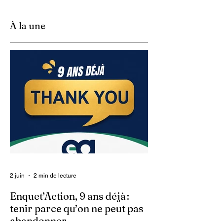
promulgué par l’ancie
Navase
président Michel
À la une
Martelly. Un décret qui
n’a jamais été appliqu
2 juin
2 min de lecture
Enquet’Action, 9 ans déjà :
tenir parce qu’on ne peut pas
abandonner