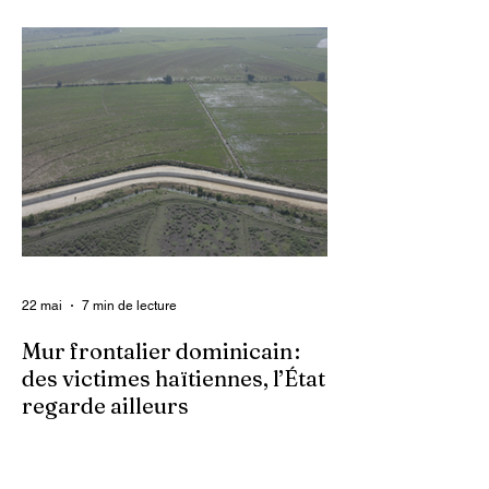
grandissante dans le pays, les gangs
armés continuent d’imposer leur loi par la
terreur. Aux côtés des extorsions et des
massacres, le viol demeure l’une des
armes qu’ils utilisent pour asservir les
communautés. Face à cet instrument de
punition et de contrôle qui déshumanise
des milliers de femmes et de filles, ce sont
les organisations non gouvernementales
(ONG) qui se retrouvent en première ligne
pour accompagner les survivantes sur le
22 mai
7 min de lecture
Mur frontalier dominicain :
des victimes haïtiennes, l’État
regarde ailleurs
Les autorités centrales haïtiennes se
murent dans le silence, tandis que des