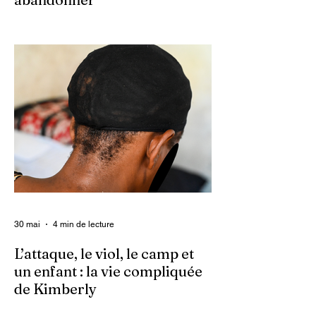
Ce 2 juin marque le neuvième anniversaire
du lancement d’Enquet’Action. Neuf
années depuis que nous avons osé doter
le pays d’un média dédié à l’investigation et
au journalisme de fond.
30 mai
4 min de lecture
L’attaque, le viol, le camp et
un enfant : la vie compliquée
de Kimberly
Dans un contexte où l’insécurité est