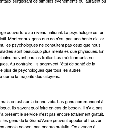
entaux surgissant de simples événements qui auraient pu 
arge couverture au niveau national. La psychologie est en 
aïti. Montrer aux gens que ce n’est pas une honte d’aller 
ant, les psychologues ne consultent pas ceux que nous 
 maladies sont beaucoup plus mentales que physiques. En 
decins ne vont pas les traiter. Les médicaments ne 
es. Au contraire, ils aggravent l’état de santé de la 
e plus de psychologues que tous les autres 
ncerne la majorité des citoyens.
nt mais on est sur la bonne voie. Les gens commencent à 
ue. Ils savent quoi faire en cas de besoin. Il n’y a pas 
 présent le service n’est pas encore totalement gratuit. 
 les gens de la Grand’Anse peuvent appeler et trouver 
Les appels ne sont pas encore gratuits. On avance à 