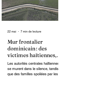
organisations non
gouvernementales (ONG) qui se
retrouvent en première ligne pour
accompagner les survivantes sur le
22 mai
7 min de lecture
Mur frontalier
dominicain : des
victimes haïtiennes,
l’État regarde ailleurs
Les autorités centrales haïtiennes
se murent dans le silence, tandis
que des familles spoliées par les
Dominicains, qui érigent leur mur
frontalier, sont livrées à elles-
mêmes. À Ferrier, dans le Nord-Est,
des terres cultivées depuis des
générations par des paysans
haïtiens sont accaparées