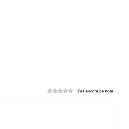
de
Noté 0 étoile sur 5.
Pas encore de note
 le
 a
ent