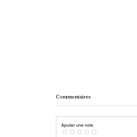
« Le décret anti-styrofoam 
Commentaires
Martelly : un texte truffé
d’erreurs »
Cela fait désormais treize ans que
décret interdisant l’importation et
Ajouter une note
l’usage des produits en styrofoam
été promulgué par l’ancien présid