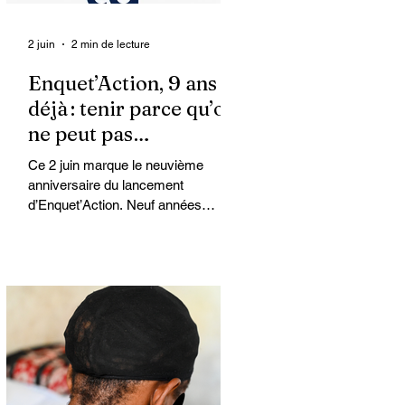
2 juin
2 min de lecture
Enquet’Action, 9 ans
déjà : tenir parce qu’on
ne peut pas
abandonner
Ce 2 juin marque le neuvième
anniversaire du lancement
d’Enquet’Action. Neuf années
depuis que nous avons osé doter le
pays d’un média dédié à
l’investigation et au journalisme de
fond.