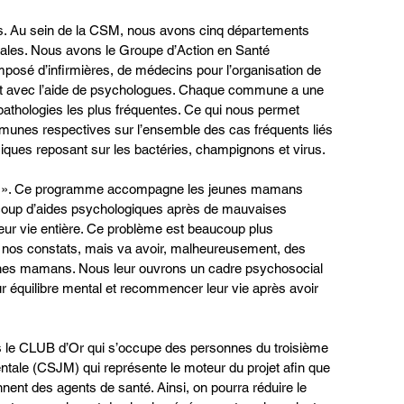
s. Au sein de la CSM, nous avons cinq départements 
iales. Nous avons le Groupe d’Action en Santé 
sé d’infirmières, de médecins pour l’organisation de 
nt avec l’aide de psychologues. Chaque commune a une 
athologies les plus fréquentes. Ce qui nous permet 
munes respectives sur l’ensemble des cas fréquents liés 
iques reposant sur les bactéries, champignons et virus.
avi ». Ce programme accompagne les jeunes mamans 
coup d’aides psychologiques après de mauvaises 
ur vie entière. Ce problème est beaucoup plus 
nos constats, mais va avoir, malheureusement, des 
eunes mamans. Nous leur ouvrons un cadre psychosocial 
ur équilibre mental et recommencer leur vie après avoir 
 le CLUB d’Or qui s’occupe des personnes du troisième 
tale (CSJM) qui représente le moteur du projet afin que 
nent des agents de santé. Ainsi, on pourra réduire le 