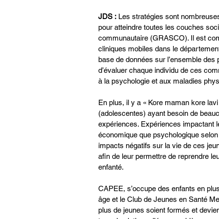
JDS :
 Les stratégies sont nombreuse
pour atteindre toutes les couches soc
communautaire (GRASCO). Il est compo
cliniques mobiles dans le départeme
base de données sur l’ensemble des p
d’évaluer chaque individu de ces com
à la psychologie et aux maladies phys
En plus, il y a « Kore maman kore l
(adolescentes) ayant besoin de beau
expériences. Expériences impactant le
économique que psychologique selon 
impacts négatifs sur la vie de ces j
afin de leur permettre de reprendre le
enfanté. 
CAPEE, s’occupe des enfants en plus
âge et le Club de Jeunes en Santé Men
plus de jeunes soient formés et devien