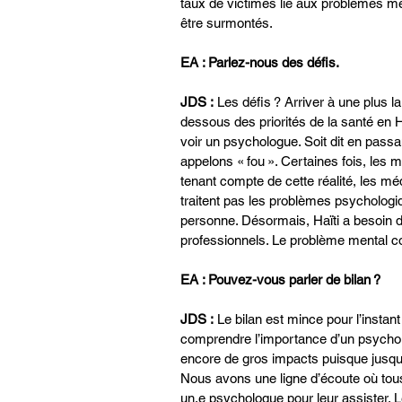
taux de victimes lié aux problèmes m
être surmontés.
EA : Parlez-nous des défis.
JDS :
 Les défis ? Arriver à une plus l
dessous des priorités de la santé en H
voir un psychologue. Soit dit en pass
appelons « fou ». Certaines fois, les
tenant compte de cette réalité, les mé
traitent pas les problèmes psychologiqu
personne. Désormais, Haïti a besoin d
professionnels. Le problème mental co
EA : Pouvez-vous parler de bilan ?
JDS :
 Le bilan est mince pour l’insta
comprendre l’importance d’un psycholog
encore de gros impacts puisque jusqu’à
Nous avons une ligne d’écoute où tous
un.e psychologue pour leur assister. 