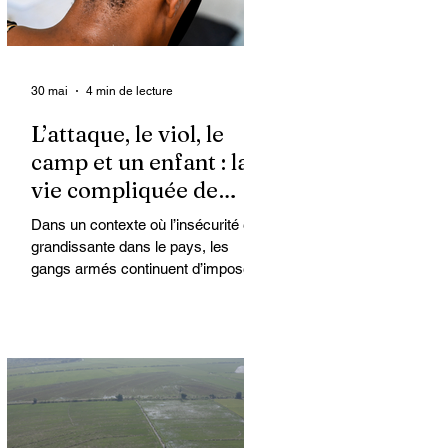
30 mai
4 min de lecture
L’attaque, le viol, le
camp et un enfant : la
vie compliquée de
Kimberly
Dans un contexte où l’insécurité est
grandissante dans le pays, les
gangs armés continuent d’imposer
leur loi par la terreur. Aux côtés des
extorsions et des massacres, le viol
demeure l’une des armes qu’ils
utilisent pour asservir les
communautés. Face à cet
instrument de punition et de contrôle
qui déshumanise des milliers de
femmes et de filles, ce sont les