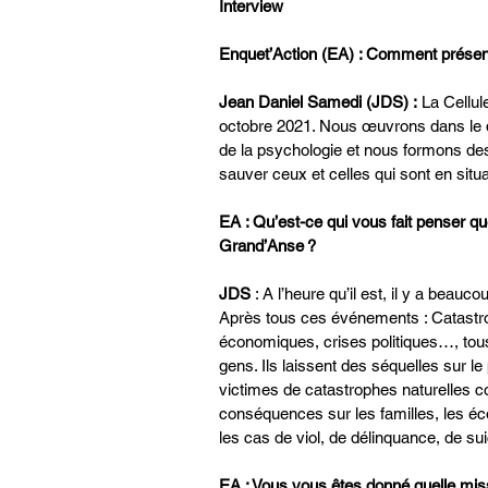
Interview
Enquet’Action (EA) : Comment présen
Jean Daniel Samedi (JDS) :
 La Cellu
octobre 2021. Nous œuvrons dans le d
de la psychologie et nous formons de
sauver ceux et celles qui sont en situ
EA : Qu’est-ce qui vous fait penser qu
Grand’Anse ?
JDS 
: A l’heure qu’il est, il y a beau
Après tous ces événements : Catastr
économiques, crises politiques…, tou
gens. Ils laissent des séquelles sur 
victimes de catastrophes naturelles c
conséquences sur les familles, les écol
les cas de viol, de délinquance, de sui
EA : Vous vous êtes donné quelle miss