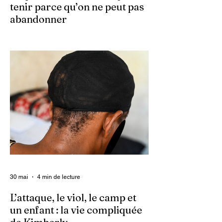
tenir parce qu’on ne peut pas
abandonner
Ce 2 juin marque le neuvième anniversaire
du lancement d’Enquet’Action. Neuf
années depuis que nous avons osé doter
le pays d’un média dédié à l’investigation et
au journalisme de fond.
30 mai
4 min de lecture
L’attaque, le viol, le camp et
un enfant : la vie compliquée