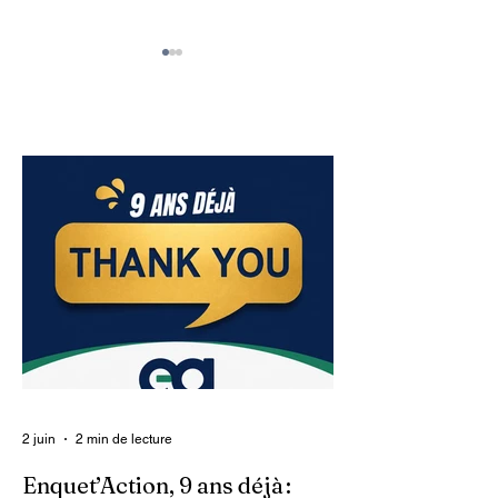
Edito : Kot kòb CQR
Editorial : The
lan?
Good, the Bad and
Muscadin
2 juin
2 min de lecture
Enquet’Action, 9 ans déjà :