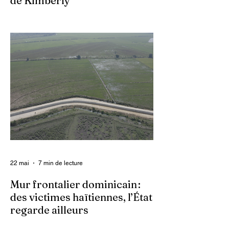
de Kimberly
Dans un contexte où l’insécurité est
grandissante dans le pays, les gangs
armés continuent d’imposer leur loi par la
terreur. Aux côtés des extorsions et des
massacres, le viol demeure l’une des
armes qu’ils utilisent pour asservir les
communautés. Face à cet instrument de
punition et de contrôle qui déshumanise
des milliers de femmes et de filles, ce sont
les organisations non gouvernementales
(ONG) qui se retrouvent en première ligne
pour accompagner les survivantes sur le
22 mai
7 min de lecture
Mur frontalier dominicain :
des victimes haïtiennes, l’État
regarde ailleurs
Les autorités centrales haïtiennes se