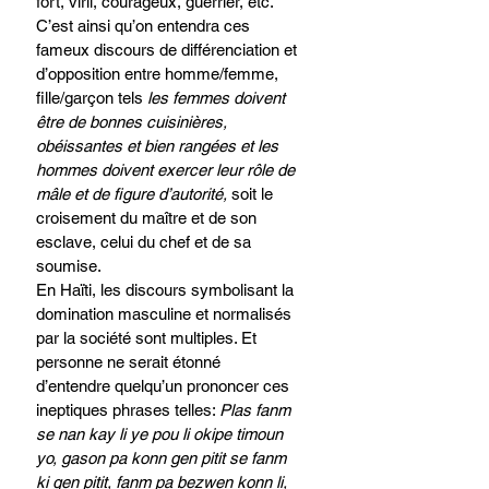
fort, viril, courageux, guerrier, etc. 
C’est ainsi qu’on entendra ces 
fameux discours de différenciation et 
d’opposition entre homme/femme, 
fille/garçon tels 
les femmes doivent 
être de bonnes cuisinières, 
obéissantes et bien rangées et les 
hommes doivent exercer leur rôle de 
mâle et de figure d’autorité, 
soit le 
croisement du maître et de son 
esclave, celui du chef et de sa 
soumise. 
En Haïti, les discours symbolisant la 
domination masculine et normalisés 
par la société sont multiples. Et 
personne ne serait étonné 
d’entendre quelqu’un prononcer ces 
ineptiques phrases telles: 
Plas fanm 
se nan kay li ye pou li okipe timoun 
yo, gason pa konn gen pitit se fanm 
ki gen pitit, fanm pa bezwen konn li, 