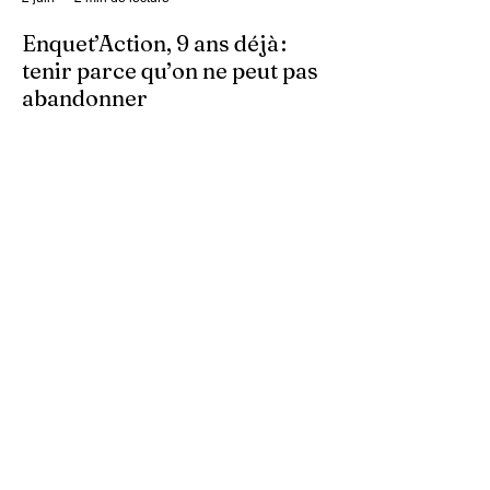
Enquet’Action, 9 ans déjà :
tenir parce qu’on ne peut pas
abandonner
Ce 2 juin marque le neuvième anniversaire
du lancement d’Enquet’Action. Neuf
années depuis que nous avons osé doter
le pays d’un média dédié à l’investigation et
au journalisme de fond.
30 mai
4 min de lecture