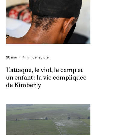
30 mai
4 min de lecture
L’attaque, le viol, le camp et
un enfant : la vie compliquée
de Kimberly
Dans un contexte où l’insécurité est
grandissante dans le pays, les gangs
armés continuent d’imposer leur loi par la
terreur. Aux côtés des extorsions et des
massacres, le viol demeure l’une des
armes qu’ils utilisent pour asservir les
communautés. Face à cet instrument de