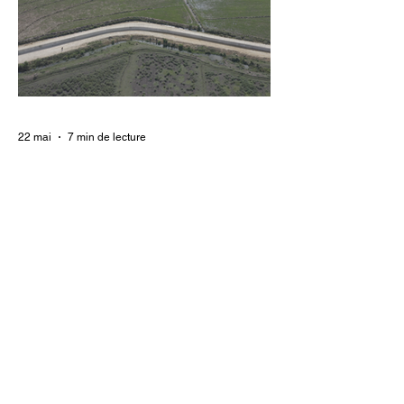
punition et de contrôle qui déshumanise
des milliers de femmes et de filles, ce sont
les organisations non gouvernementales
(ONG) qui se retrouvent en première ligne
pour accompagner les survivantes sur le
22 mai
7 min de lecture
Mur frontalier dominicain :
des victimes haïtiennes, l’État
regarde ailleurs
Les autorités centrales haïtiennes se
murent dans le silence, tandis que des
familles spoliées par les Dominicains, qui
érigent leur mur frontalier, sont livrées à
elles-mêmes. À Ferrier, dans le Nord-Est,
des terres cultivées depuis des
générations par des paysans haïtiens sont
accaparées arbitrairement. Dans ces