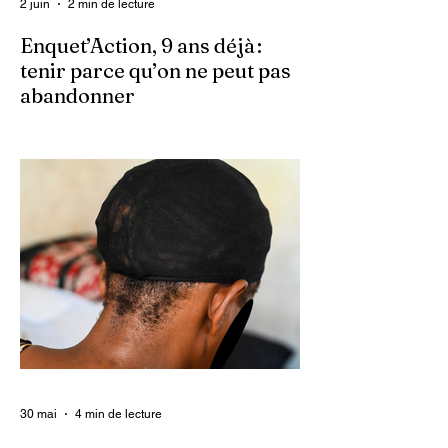
2 juin
2 min de lecture
Enquet’Action, 9 ans déjà :
tenir parce qu’on ne peut pas
abandonner
Ce 2 juin marque le neuvième anniversaire
du lancement d’Enquet’Action. Neuf
années depuis que nous avons osé doter
le pays d’un média dédié à l’investigation et
au journalisme de fond.
30 mai
4 min de lecture