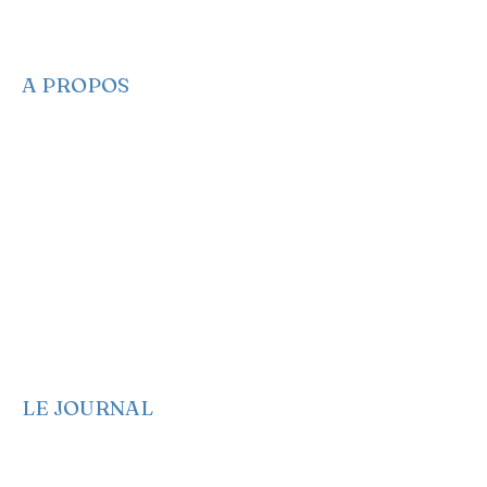
A PROPOS
​​Qui sommes-nous
Nous contacter
Nos projets
Faire un Don
S’adonner
Partagez des infos
Newsletter
Notre Manifeste
EA sur les réseaux
EA dans les médias
LE JOURNAL
Edito
Politique
Economie