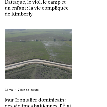
L’attaque, le viol, le camp et
un enfant : la vie compliquée
de Kimberly
Dans un contexte où l’insécurité est
grandissante dans le pays, les gangs
armés continuent d’imposer leur loi par la
terreur. Aux côtés des extorsions et des
massacres, le viol demeure l’une des
armes qu’ils utilisent pour asservir les
communautés. Face à cet instrument de
punition et de contrôle qui déshumanise
des milliers de femmes et de filles, ce sont
les organisations non gouvernementales
(ONG) qui se retrouvent en première ligne
pour accompagner les survivantes sur le
22 mai
7 min de lecture
Mur frontalier dominicain :
des victimes haïtiennes, l’État