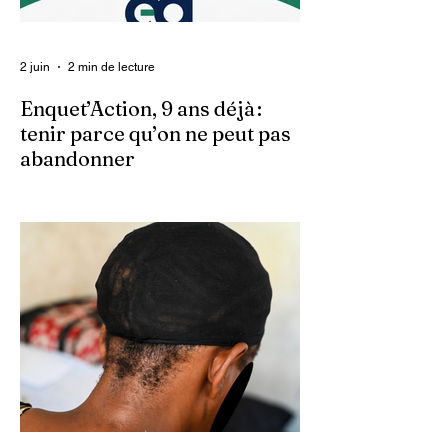
2 juin
2 min de lecture
Enquet’Action, 9 ans déjà :
tenir parce qu’on ne peut pas
abandonner
Ce 2 juin marque le neuvième anniversaire
du lancement d’Enquet’Action. Neuf
années depuis que nous avons osé doter
le pays d’un média dédié à l’investigation et
au journalisme de fond.