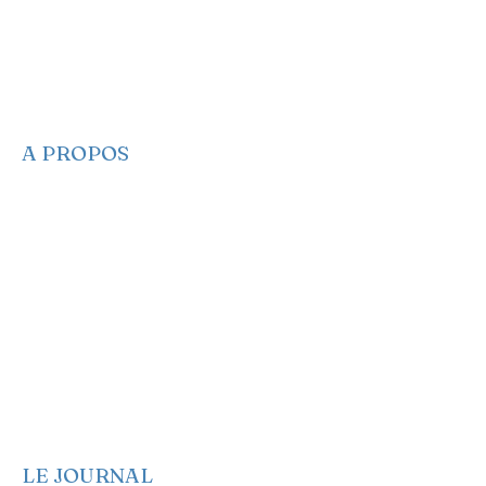
A PROPOS
​​Qui sommes-nous
Nous contacter
Nos projets
Faire un Don
S’adonner
Partagez des infos
Newsletter
Notre Manifeste
EA sur les réseaux
EA dans les médias
LE JOURNAL