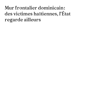
Mur frontalier dominicain :
des victimes haïtiennes, l’État
regarde ailleurs
Les autorités centrales haïtiennes se
murent dans le silence, tandis que des
familles spoliées par les Dominicains, qui
érigent leur mur frontalier, sont livrées à
elles-mêmes. À Ferrier, dans le Nord-Est,
des terres cultivées depuis des
générations par des paysans haïtiens sont
accaparées arbitrairement. Dans ces
zones frontalières, les bornes sont
déplacées au gré des autorités
dominicaines, empiétant sur le territoire
haïtien.