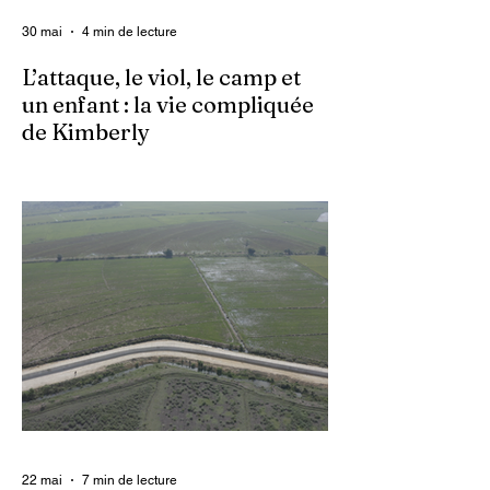
30 mai
4 min de lecture
L’attaque, le viol, le camp et
un enfant : la vie compliquée
de Kimberly
Dans un contexte où l’insécurité est
grandissante dans le pays, les gangs
armés continuent d’imposer leur loi par la
terreur. Aux côtés des extorsions et des
massacres, le viol demeure l’une des
armes qu’ils utilisent pour asservir les
communautés. Face à cet instrument de
punition et de contrôle qui déshumanise
des milliers de femmes et de filles, ce sont
les organisations non gouvernementales
(ONG) qui se retrouvent en première ligne
pour accompagner les survivantes sur le
22 mai
7 min de lecture