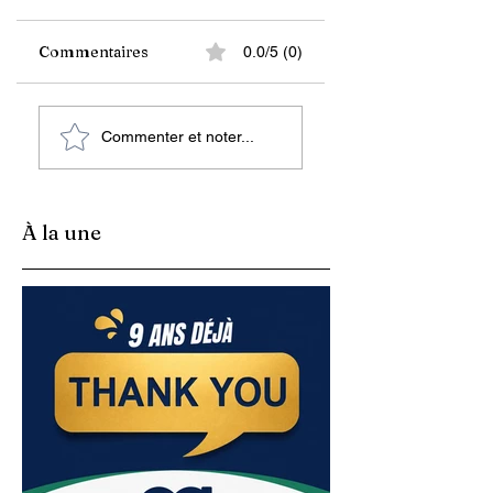
Commentaires
0.0/5 (0)
Economie :
Banque Mondiale
Commenter et noter...
L’Inflation et ses
finance un projet
Mesures
d’énergie propre 
(Document)
fiable à 5 hôpitaux
du pays
À la une