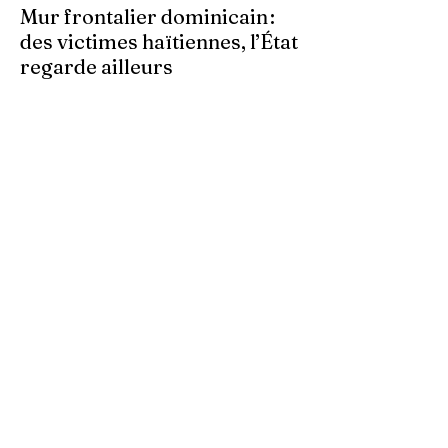
Mur frontalier dominicain :
des victimes haïtiennes, l’État
regarde ailleurs
Les autorités centrales haïtiennes se
murent dans le silence, tandis que des
familles spoliées par les Dominicains, qui
érigent leur mur frontalier, sont livrées à
elles-mêmes. À Ferrier, dans le Nord-Est,
des terres cultivées depuis des
générations par des paysans haïtiens sont
accaparées arbitrairement. Dans ces
zones frontalières, les bornes sont
déplacées au gré des autorités
dominicaines, empiétant sur le territoire
haïtien.