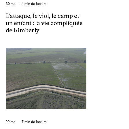
30 mai
4 min de lecture
L’attaque, le viol, le camp et
un enfant : la vie compliquée
de Kimberly
Dans un contexte où l’insécurité est
grandissante dans le pays, les gangs
armés continuent d’imposer leur loi par la
terreur. Aux côtés des extorsions et des
massacres, le viol demeure l’une des
armes qu’ils utilisent pour asservir les
communautés. Face à cet instrument de
punition et de contrôle qui déshumanise
des milliers de femmes et de filles, ce sont
les organisations non gouvernementales
(ONG) qui se retrouvent en première ligne
pour accompagner les survivantes sur le
22 mai
7 min de lecture