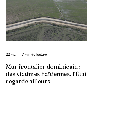
armes qu’ils utilisent pour asservir les
communautés. Face à cet instrument de
punition et de contrôle qui déshumanise
des milliers de femmes et de filles, ce sont
les organisations non gouvernementales
(ONG) qui se retrouvent en première ligne
pour accompagner les survivantes sur le
22 mai
7 min de lecture
Mur frontalier dominicain :
des victimes haïtiennes, l’État
regarde ailleurs
Les autorités centrales haïtiennes se
murent dans le silence, tandis que des
familles spoliées par les Dominicains, qui
érigent leur mur frontalier, sont livrées à
elles-mêmes. À Ferrier, dans le Nord-Est,
des terres cultivées depuis des
générations par des paysans haïtiens sont