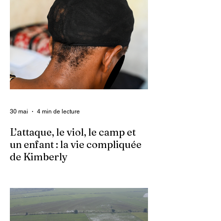
le pays d’un média dédié à l’investigation et
au journalisme de fond.
30 mai
4 min de lecture
L’attaque, le viol, le camp et
un enfant : la vie compliquée
de Kimberly
Dans un contexte où l’insécurité est
grandissante dans le pays, les gangs
armés continuent d’imposer leur loi par la
terreur. Aux côtés des extorsions et des
massacres, le viol demeure l’une des