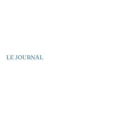
Partagez des infos
Newsletter
Notre Manifeste
EA sur les réseaux
EA dans les médias
LE JOURNAL
Edito
Politique
Economie
Société
Santé
Culture
Genre et Femme
Anglais
Français
Espagnol
Créole