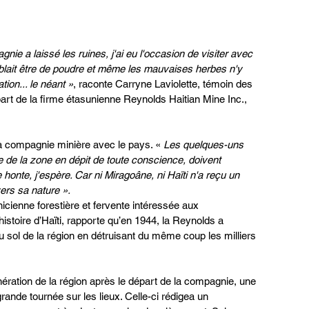
ie a laissé les ruines, j'ai eu l'occasion de visiter avec 
mblait être de poudre et même les mauvaises herbes n'y 
tion... le néant »
, raconte Carryne Laviolette, témoin des 
art de la firme étasunienne Reynolds Haitian Mine Inc., 
e la compagnie minière avec le pays. « 
Les quelques-uns 
e de la zone en dépit de toute conscience, doivent 
 honte, j'espère. Car ni Miragoâne, ni Haïti n'a reçu un 
rs sa nature ».
nicienne forestière et fervente intéressée aux 
istoire d’Haïti, rapporte qu’en 1944, la Reynolds a 
u sol de la région en détruisant du même coup les milliers 
ération de la région après le départ de la compagnie, une 
rande tournée sur les lieux. Celle-ci rédigea un 