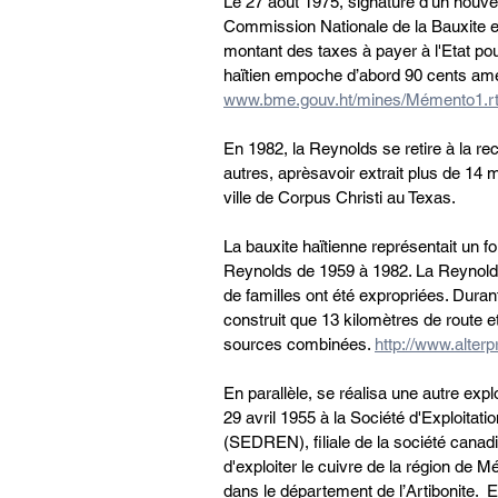
Le 27 août 1975, signature d'un nouveau
Commission Nationale de la Bauxite et
montant des taxes à payer à l'Etat po
haïtien empoche d’abord 90 cents amér
www.bme.gouv.ht/mines/Mémento1.rt
En 1982, la Reynolds se retire à la 
autres, aprèsavoir extrait plus de 14 m
ville de Corpus Christi au Texas. 
La bauxite haïtienne représentait un fo
Reynolds de 1959 à 1982. La Reynolds 
de familles ont été expropriées. Duran
construit que 13 kilomètres de route
sources combinées. 
http://www.alter
En parallèle, se réalisa une autre expl
29 avril 1955 à la Société d'Exploita
(SEDREN), filiale de la société canadi
d'exploiter le cuivre de la région d
dans le département de l’Artibonite.  