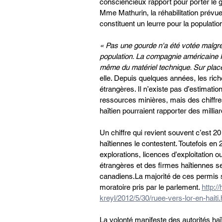
consciencieux rapport pour porter le
Mme Mathurin, la réhabilitation prévue 
constituent un leurre pour la populatio
« Pas une gourde n'a été votée malgré 
population. La compagnie américaine
même du matériel technique. Sur place
elle. Depuis quelques années, les ric
étrangères. Il n’existe pas d’estimation
ressources minières, mais des chiffres 
haïtien pourraient rapporter des millia
Un chiffre qui revient souvent c’est 20
haïtiennes le contestent. Toutefois en 2
explorations, licences d’exploitation 
étrangères et des firmes haïtiennes se
canadiens.La majorité de ces permis 
moratoire pris par le parlement. 
http:/
kreyl/2012/5/30/ruee-vers-lor-en-haiti.
La volonté manifeste des autorités ha