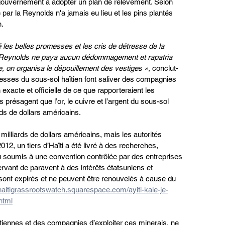
 gouvernement à adopter un plan de relèvement. Selon 
par la Reynolds n'a jamais eu lieu et les pins plantés 
n.
les belles promesses et les cris de détresse de la 
 Reynolds ne paya aucun dédommagement et rapatria 
, on organisa le dépouillement des vestiges »
, conclut-
hesses du sous-sol haïtien font saliver des compagnies 
 exacte et officielle de ce que rapporteraient les 
présagent que l’or, le cuivre et l’argent du sous-sol 
rds de dollars américains.
 milliards de dollars américains, mais les autorités 
012, un tiers d’Haïti a été livré à des recherches, 
ou soumis à une convention contrôlée par des entreprises 
rvant de paravent à des intérêts étatsuniens et 
sont expirés et ne peuvent être renouvelés à cause du 
/haitigrassrootswatch.squarespace.com/ayiti-kale-je-
html
ïtiennes et des compagnies d’exploiter ces minerais, ne 