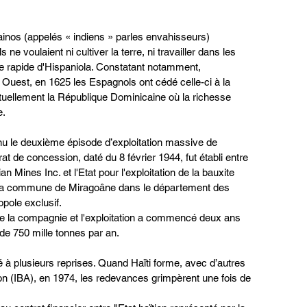
ainos (appelés « indiens » parles envahisseurs) 
ne voulaient ni cultiver la terre, ni travailler dans les 
e rapide d'Hispaniola. Constatant notamment, 
 Ouest, en 1625 les Espagnols ont cédé celle-ci à la 
actuellement la République Dominicaine où la richesse 
. 
tenu le deuxième épisode d’exploitation massive de 
t de concession, daté du 8 février 1944, fut établi entre 
n Mines Inc. et l'Etat pour l'exploitation de la bauxite 
s la commune de Miragoâne dans le département des 
pole exclusif. 
 de la compagnie et l'exploitation a commencé deux ans 
de 750 mille tonnes par an. 
né à plusieurs reprises. Quand Haïti forme, avec d’autres 
ion (IBA), en 1974, les redevances grimpèrent une fois de 