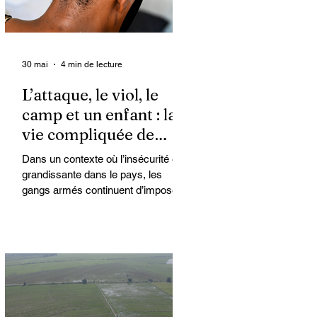
30 mai
4 min de lecture
L’attaque, le viol, le
camp et un enfant : la
vie compliquée de
Kimberly
Dans un contexte où l’insécurité est
grandissante dans le pays, les
gangs armés continuent d’imposer
leur loi par la terreur. Aux côtés des
extorsions et des massacres, le viol
demeure l’une des armes qu’ils
utilisent pour asservir les
communautés. Face à cet
instrument de punition et de contrôle
qui déshumanise des milliers de
femmes et de filles, ce sont les