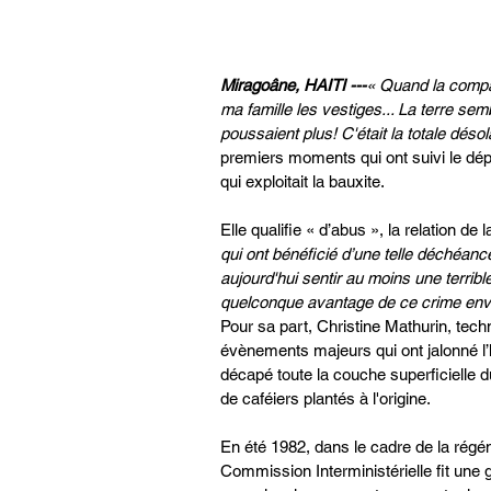
Miragoâne, HAITI ---
« Quand la compagn
ma famille les vestiges... La terre se
poussaient plus! C'était la totale désola
premiers moments qui ont suivi le dép
qui exploitait la bauxite.
Elle qualifie « d’abus », la relation d
qui ont bénéficié d’une telle déchéanc
aujourd'hui sentir au moins une terrible
quelconque avantage de ce crime enve
Pour sa part, Christine Mathurin, tech
évènements majeurs qui ont jalonné l’h
décapé toute la couche superficielle d
de caféiers plantés à l'origine. 
En été 1982, dans le cadre de la régén
Commission Interministérielle fit une g