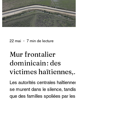
organisations non
gouvernementales (ONG) qui se
retrouvent en première ligne pour
accompagner les survivantes sur le
22 mai
7 min de lecture
Mur frontalier
dominicain : des
victimes haïtiennes,
l’État regarde ailleurs
Les autorités centrales haïtiennes
se murent dans le silence, tandis
que des familles spoliées par les
Dominicains, qui érigent leur mur
frontalier, sont livrées à elles-
mêmes. À Ferrier, dans le Nord-Est,
des terres cultivées depuis des
générations par des paysans
haïtiens sont accaparées