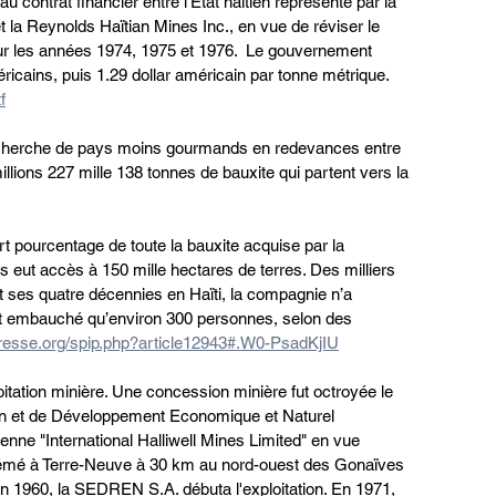
 contrat financier entre l'Etat haïtien représenté par la 
 la Reynolds Haïtian Mines Inc., en vue de réviser le 
ur les années 1974, 1975 et 1976.  Le gouvernement 
icains, puis 1.29 dollar américain par tonne métrique. 
f
recherche de pays moins gourmands en redevances entre 
illions 227 mille 138 tonnes de bauxite qui partent vers la 
rt pourcentage de toute la bauxite acquise par la 
eut accès à 150 mille hectares de terres. Des milliers 
t ses quatre décennies en Haïti, la compagnie n’a 
 et embauché qu’environ 300 personnes, selon des 
presse.org/spip.php?article12943#.W0-PsadKjIU
oitation minière. Une concession minière fut octroyée le 
tion et de Développement Economique et Naturel 
enne "International Halliwell Mines Limited" en vue 
e Mémé à Terre-Neuve à 30 km au nord-ouest des Gonaïves 
En 1960, la SEDREN S.A. débuta l'exploitation. En 1971, 