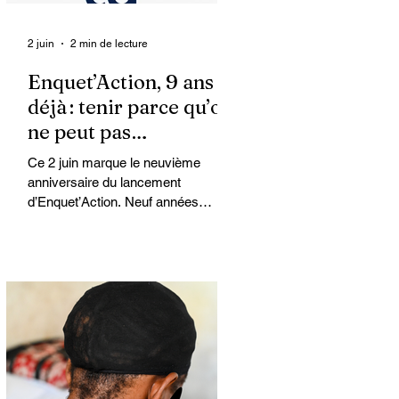
2 juin
2 min de lecture
Enquet’Action, 9 ans
déjà : tenir parce qu’on
ne peut pas
abandonner
Ce 2 juin marque le neuvième
anniversaire du lancement
d’Enquet’Action. Neuf années
depuis que nous avons osé doter le
pays d’un média dédié à
l’investigation et au journalisme de
fond.