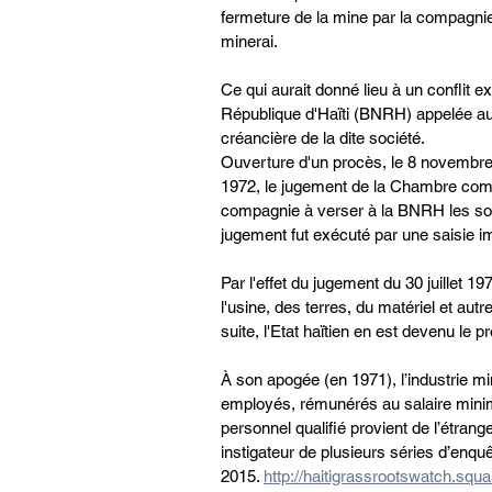
fermeture de la mine par la compagnie 
minerai.
Ce qui aurait donné lieu à un conflit 
République d'Haïti (BNRH) appelée auj
créancière de la dite société.
Ouverture d'un procès, le 8 novembr
1972, le jugement de la Chambre comm
compagnie à verser à la BNRH les somm
jugement fut exécuté par une saisie imm
Par l'effet du jugement du 30 juillet 1
l'usine, des terres, du matériel et au
suite, l'Etat haïtien en est devenu le pr
À son apogée (en 1971), l’industrie m
employés, rémunérés au salaire minimu
personnel qualifié provient de l’étrange
instigateur de plusieurs séries d’enquê
2015. 
http://haitigrassrootswatch.sq