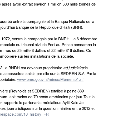
après avoir extrait environ 1 million 500 mille tonnes de 
exacerbé entre la compagnie et la Banque Nationale de la 
ourd’hui Banque de la République d’Haïti (BRH), 
e 1972, contre la compagnie par la BNRH. Le 6 décembre 
erciale du tribunal civil de Port-au-Prince condamna la 
es de 25 mille 3 dollars et 22 mille 316 dollars. Ce 
obilière sur les installations de la société. 
973, la BNRH est devenue propriétaire 
ad judiciaire
de 
tres accessoires saisis par elle sur la SEDREN S.A. Par la 
opriétaire. 
www.bme.gouv.ht/mines/Mémento1.rtf
inière (Reynolds et SEDREN) totalise à peine 889 
m, soit moins de 70 cents américains par jour. Tout le 
r, rapporte le partenariat médiatique Ayiti Kale Je, 
tes journalistiques sur la question minière entre 2012 et 
uarespace.com/18_history_FR