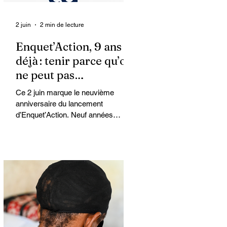
2 juin
2 min de lecture
Enquet’Action, 9 ans
déjà : tenir parce qu’on
ne peut pas
abandonner
Ce 2 juin marque le neuvième
anniversaire du lancement
d’Enquet’Action. Neuf années
depuis que nous avons osé doter le
pays d’un média dédié à
l’investigation et au journalisme de
fond.