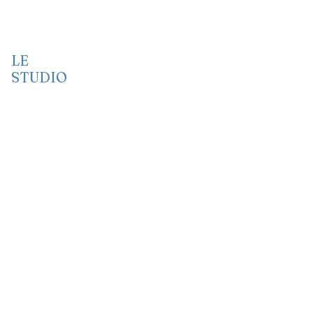
arbitrairement. Dans ces zones
frontalières, les bornes sont
déplacées au gré des autorités
dominicaines, empiétant sur le
LE
territoire haïtien.
STUDIO
Vidéo
Audio
Port folio