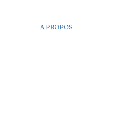
A PROPOS
​​Qui sommes-nous
Nous contacter
Nos projets
Faire un Don
S’adonner
Partagez des infos
Newsletter
Notre Manifeste
EA sur les réseaux
EA dans les médias