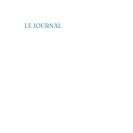
LE JOURNAL
Edito
Politique
Economie
Société
Santé
Culture
Genre et Femme
Anglais
Français
Espagnol
Créole
Idées
Opinions
Sport
Emplois et offres