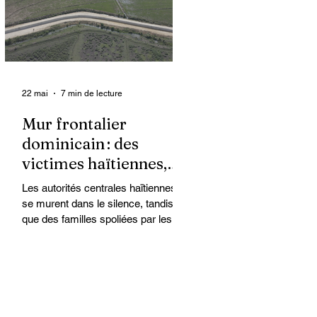
organisations non
gouvernementales (ONG) qui se
retrouvent en première ligne pour
accompagner les survivantes sur le
22 mai
7 min de lecture
Mur frontalier
dominicain : des
victimes haïtiennes,
l’État regarde ailleurs
Les autorités centrales haïtiennes
se murent dans le silence, tandis
que des familles spoliées par les
Dominicains, qui érigent leur mur
frontalier, sont livrées à elles-
mêmes. À Ferrier, dans le Nord-Est,
des terres cultivées depuis des
générations par des paysans
haïtiens sont accaparées