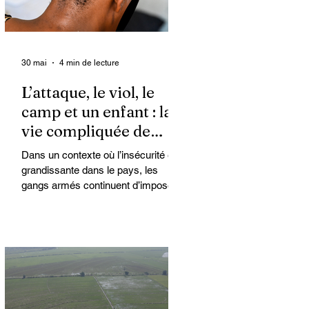
30 mai
4 min de lecture
L’attaque, le viol, le
camp et un enfant : la
vie compliquée de
Kimberly
Dans un contexte où l’insécurité est
grandissante dans le pays, les
gangs armés continuent d’imposer
leur loi par la terreur. Aux côtés des
extorsions et des massacres, le viol
demeure l’une des armes qu’ils
utilisent pour asservir les
communautés. Face à cet
instrument de punition et de contrôle
qui déshumanise des milliers de
femmes et de filles, ce sont les