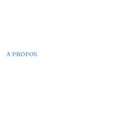
A PROPOS
​​Qui sommes-nous
Nous contacter
Nos projets
Faire un Don
S’adonner
Partagez des infos
Newsletter
Notre Manifeste
EA sur les réseaux
EA dans les médias