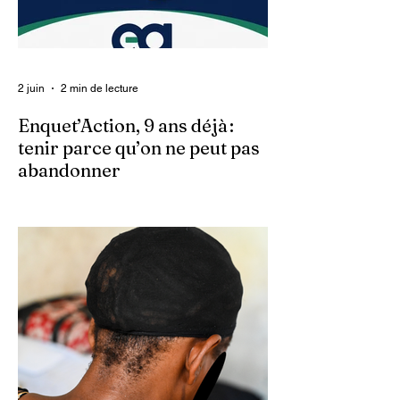
2 juin
2 min de lecture
Enquet’Action, 9 ans déjà :
tenir parce qu’on ne peut pas
abandonner
Ce 2 juin marque le neuvième anniversaire
du lancement d’Enquet’Action. Neuf
années depuis que nous avons osé doter
le pays d’un média dédié à l’investigation et
au journalisme de fond.