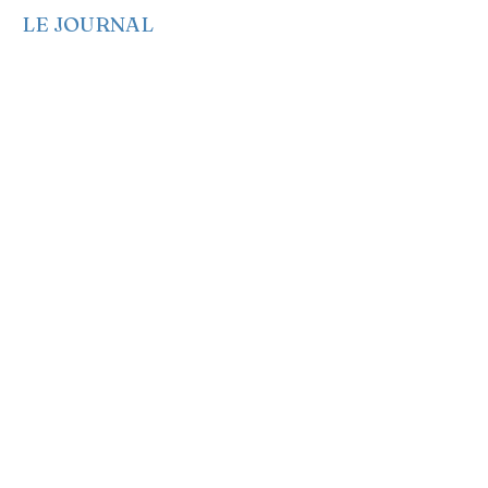
LE JOURNAL
Edito
Politique
Economie
Société
Santé
Culture
Genre et Femme
Anglais
Français
Espagnol
Créole
Idées
Opinions
Sport
Emplois et offres