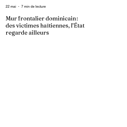
22 mai
7 min de lecture
Mur frontalier dominicain :
des victimes haïtiennes, l’État
regarde ailleurs
Les autorités centrales haïtiennes se
murent dans le silence, tandis que des
familles spoliées par les Dominicains, qui
érigent leur mur frontalier, sont livrées à
elles-mêmes. À Ferrier, dans le Nord-Est,
des terres cultivées depuis des
générations par des paysans haïtiens sont
accaparées arbitrairement. Dans ces
zones frontalières, les bornes sont
déplacées au gré des autorités
dominicaines, empiétant sur le territoire
haïtien.