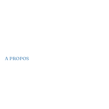
haïtien.
A PROPOS
​​Qui sommes-nous
Nous contacter
Nos projets
Faire un Don
S’adonner
Partagez des infos
Newsletter
Notre Manifeste
EA sur les réseaux