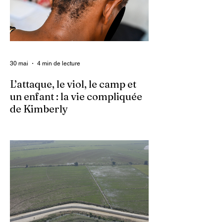
30 mai
4 min de lecture
L’attaque, le viol, le camp et
un enfant : la vie compliquée
de Kimberly
Dans un contexte où l’insécurité est
grandissante dans le pays, les gangs
armés continuent d’imposer leur loi par la
terreur. Aux côtés des extorsions et des
massacres, le viol demeure l’une des
armes qu’ils utilisent pour asservir les
communautés. Face à cet instrument de
punition et de contrôle qui déshumanise
des milliers de femmes et de filles, ce sont