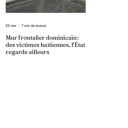
les organisations non gouvernementales
(ONG) qui se retrouvent en première ligne
pour accompagner les survivantes sur le
22 mai
7 min de lecture
Mur frontalier dominicain :
des victimes haïtiennes, l’État
regarde ailleurs
Les autorités centrales haïtiennes se
murent dans le silence, tandis que des
familles spoliées par les Dominicains, qui
érigent leur mur frontalier, sont livrées à
elles-mêmes. À Ferrier, dans le Nord-Est,
des terres cultivées depuis des
générations par des paysans haïtiens sont
accaparées arbitrairement. Dans ces
zones frontalières, les bornes sont
déplacées au gré des autorités
dominicaines, empiétant sur le territoire