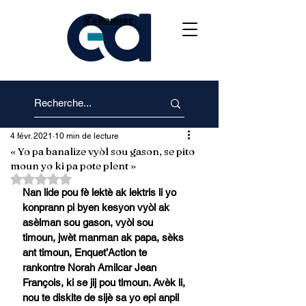
S'abonner
4 févr. 2021
10 min de lecture
« Yo pa banalize vyòl sou gason, se pito
moun yo ki pa pote plent »
Noté NaN étoiles sur 5.
Nan lide pou fè lektè ak lektris li yo 
konprann pi byen kesyon vyòl ak 
asèlman sou gason, vyòl sou 
timoun, jwèt manman ak papa, sèks 
ant timoun, Enquet’Action te 
rankontre Norah Amilcar Jean 
François, ki se jij pou timoun. Avèk li, 
nou te diskite de sijè sa yo epi anpil 