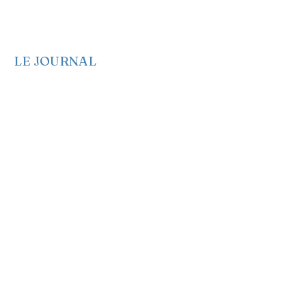
EA dans les médias
LE JOURNAL
Edito
Politique
Economie
Société
Santé
Culture
Genre et Femme
Anglais
Français
Espagnol
Créole
Idées
Opinions
Sport
Emplois et offres