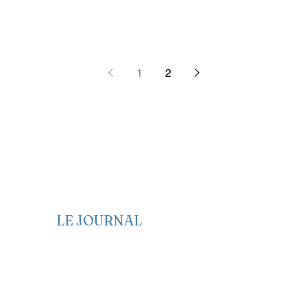
1
2
LE JOURNAL
Edito
Politique
Economie
Société
Santé