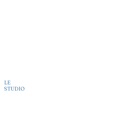
LE
STUDIO
Vidéo
Audio
Port folio