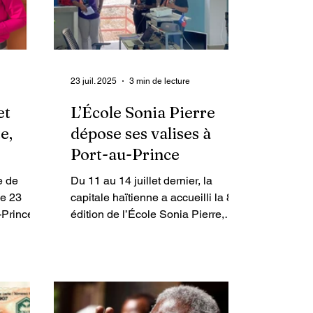
23 juil. 2025
3 min de lecture
et
L’École Sonia Pierre
e,
dépose ses valises à
Port-au-Prince
llent
e de
Du 11 au 14 juillet dernier, la
nal de
le 23
capitale haïtienne a accueilli la 8e
santé
Prince,
édition de l’École Sonia Pierre,
e
une formation destinée aux
atégorie
militantes et militants du
e Djimwood
mouvement social caribéen.
on
e