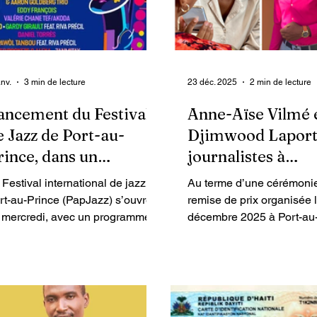
anv.
3 min de lecture
23 déc. 2025
2 min de lecture
ancement du Festival
Anne-Aïse Vilmé 
e Jazz de Port-au-
Djimwood Laport
rince, dans un
journalistes à
ontexte d’insécurité
Enquet’Action, bri
 Festival international de jazz de
Au terme d’une cérémoni
au concours natio
rt-au-Prince (PapJazz) s’ouvre
remise de prix organisée 
 mercredi, avec un programme
reportage sur la 
décembre 2025 à Port-au-
alé sur quatre jours, réunissant
Anne-Aïse Vilmé est sorti
du RHJS 2025
s artistes issus de six territoires,
troisième lauréate de la c
tour d’une programmation
presse écrite, tandis qu
lant jazz contemporain, créole,
Laporte a reçu une menti
provisation, textures
spéciale dans la catégori