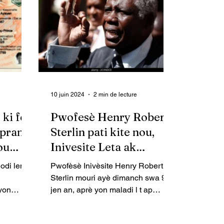
10 juin 2024
2 min de lecture
ki fè
Pwofesè Henry Robert
 pran
Sterlin pati kite nou,
ou
Inivesite Leta ak
diplomasi ayisyèn nan
jodi lendi
Pwofèsè Inivèsite Henry Robert
an dèy
Sterlin mouri ayè dimanch swa 9
 yon
jen an, aprè yon maladi l t ap
 ta fè kwè
sipòte pandan plizyè lane pote l
ale, selon...