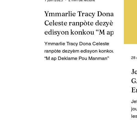
Commerce et de l’Industrie (MCI).
1 juin 2025
2 min de lecture
él
re
Ymmarlie Tracy Dona
Fe
Celeste ranpòte dezyèm
pr
pr
edisyon konkou “M ap
at
Deklame Pou Manman”
Ymmarlie Tracy Dona Celeste
sh
ranpòte dezyèm edisyon konkou
de
“M ap Deklame Pou Manman”
28 
J
G
E
l
Je
d
jo
2
le
Ku