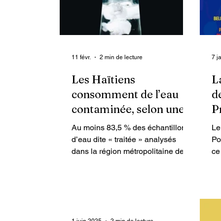
11 févr.
2 min de lecture
7 j
Les Haïtiens
L
consomment de l’eau
d
contaminée, selon une
P
enquête du ministère du
c
Au moins 83,5 % des échantillons
Le
Commerce
d’eau dite « traitée » analysés
Po
dans la région métropolitaine de
ce
Port-au-Prince — où vit un tiers de
ét
la population haïtienne —
de
présentent des signes de
au
contamination bactériologique,
mê
révèle une étude du ministère du
im