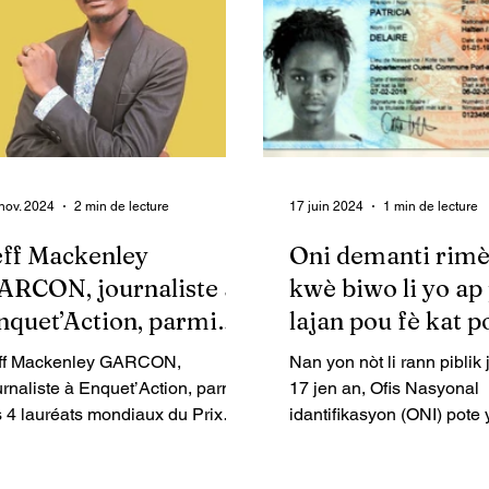
ectroniques et traditions
audiovisuelle.
visitées. CI: Page Facebook
stival PapJazz Le festival
opose des concerts et
estations live, des afterhours, des
eliers et master classes, des
owcases d’artistes émergents,
s pro
nov. 2024
2 min de lecture
17 juin 2024
1 min de lecture
eff Mackenley
Oni demanti rimè 
ARCON, journaliste à
kwè biwo li yo ap
nquet’Action, parmi
lajan pou fè kat p
es 4 lauréats mondiaux
moun
ff Mackenley GARCON,
Nan yon nòt li rann piblik 
u Prix Kurt Schork
urnaliste à Enquet’Action, parmi
17 jen an, Ofis Nasyonal
024
s 4 lauréats mondiaux du Prix
idantifikasyon (ONI) pote
rt Schork 2024
demanti fòmèl sou rimè ki
biwo li yo.