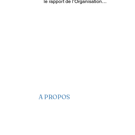
le rapport de l’Organisation
internationale pour les Migrations...
A PROPOS
​​Qui sommes-nous
Nous contacter
Nos projets
Faire un Don
S’adonner