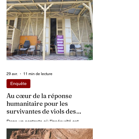
massacres, le viol demeure l’une des
armes qu’ils utilisent pour asservir les
communautés. Face à cet instrument de
punition et de contrôle qui déshumanise
des milliers de femmes et de filles, ce sont
les organisations non gouvernementales
(ONG) qui se retrouvent en première ligne
pour accompagner les survivantes.
29 avr.
11 min de lecture
Enquête
Au cœur de la réponse
humanitaire pour les
survivantes de viols des
gangs en Haïti
Dans un contexte où l’insécurité est
grandissante dans le pays, les gangs
armés continuent d’imposer leur loi par la