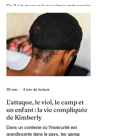
Ce 2 juin marque le neuvième anniversaire
du lancement d’Enquet’Action. Neuf
années depuis que nous avons osé doter
le pays d’un média dédié à l’investigation
et au journalisme de fond.
30 mai
4 min de lecture
L’attaque, le viol, le camp et
un enfant : la vie compliquée
de Kimberly
Dans un contexte où l’insécurité est
grandissante dans le pays, les gangs