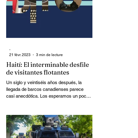
en el seno de una profesión que opera en
una situación extremadamente precaria.
-
21 févr. 2023
3 min de lecture
Haití: El interminable desfile
de visitantes flotantes
Un siglo y veintiséis años después, la
llegada de barcos canadienses parece
casi anecdótica. Los esperamos un poco.
Esperamos a ver qué pasa. Somos
espectadores, enfrentados a nuestra
propia historia en curso.