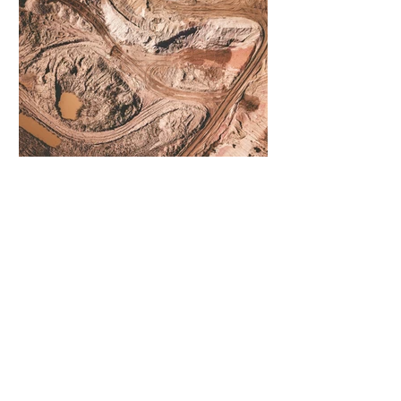
terreur. Aux côtés des extorsions et des
massacres, le viol demeure l’une des
armes qu’ils utilisent systématiquement
pour asservir les communautés.
31 mars
10 min de lecture
Enquête
Mine d’or dominicaine : Haïti
redoute un désastre à la
frontière
Des organisations écologistes et des
autorités locales du Nord-Est d’Haïti
dénoncent le projet d’exploitation à ciel
ouvert d’une mine d’or par la société