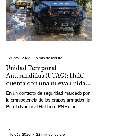
-
20 févr. 2023
6 min de lecture
Unidad Temporal
Antipandillas (UTAG): Haití
cuenta con una nueva unidad
de élite
En un contexto de seguridad marcado por
la omnipotencia de los grupos armados, la
Policía Nacional Haitiana (PNH), en
colaboración con sus "socios
internacionales", ha creado discretamente
la Unidad Temporal Antipandillas (UTAG).
-
Esta unidad recibe, entre otras cosas,
16 déc. 2020
22 min de lecture