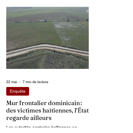
armés continuent d’imposer leur loi par la
terreur. Aux côtés des extorsions et des
massacres, le viol demeure l’une des
armes qu’ils utilisent pour asservir les
communautés. Face à cet instrument de
punition et de contrôle qui déshumanise
des milliers de femmes et de filles, ce sont
les organisations non gouvernementales
(ONG) qui se retrouvent en première ligne
pour accompagner les survivantes sur le
22 mai
7 min de lecture
Enquête
Mur frontalier dominicain :
des victimes haïtiennes, l’État
regarde ailleurs
Les autorités centrales haïtiennes se