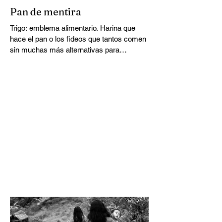
formación de la unidad de élite francesa
Pan de mentira
Recherche, Assistance, Intervention et
Dissuasion (RAID). Objetivo: luchar contra
Trigo: emblema alimentario. Harina que
las bandas organizadas que toman como
hace el pan o los fideos que tantos comen
rehenes amplias zonas del país.
sin muchas más alternativas para
Enquet'Action inve
alimentarse. También...