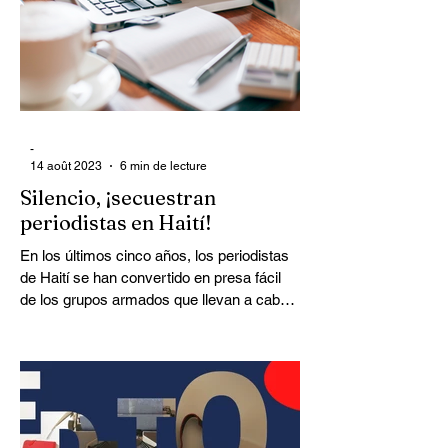
-
14 août 2023
6 min de lecture
Silencio, ¡secuestran
periodistas en Haití!
En los últimos cinco años, los periodistas
de Haití se han convertido en presa fácil
de los grupos armados que llevan a cabo
un reino del terror en el país, en general, y
en la región de Puerto Príncipe, en
particular. Al menos una treintena de
periodistas han sido asesinados, heridos o
secuestrados, víctimas de atentados o
intentos de secuestro, sembrando el miedo