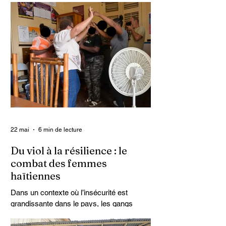
murent dans le silence, tandis que des
familles spoliées par les Dominicains, qui
érigent leur mur frontalier, sont livrées à
elles-mêmes. À Ferrier, dans le Nord-Est,
des terres cultivées depuis des
générations par des paysans haïtiens sont
accaparées arbitrairement. Dans ces
zones frontalières, les bornes sont
déplacées au gré des autorités
dominicaines, empiétant sur le territoire
haïtien.
22 mai
6 min de lecture
Du viol à la résilience : le
combat des femmes
haïtiennes
Dans un contexte où l’insécurité est
grandissante dans le pays, les gangs
armés continuent d’imposer leur loi par la
terreur. Aux côtés des extorsions et des