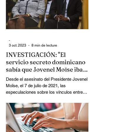
-
3 oct. 2023
8 min de lecture
INVESTIGACIÓN: "El
servicio secreto dominicano
sabía que Jovenel Moïse iba a
ser asesinado"
Desde el asesinato del Presidente Jovenel
Moïse, el 7 de julio de 2021, las
especulaciones sobre los vínculos entre
los sospechosos y ciertos servicios
secretos internacionales no han dejado de
alimentar el debate público. Estados
Unidos ha sellado la información relativa a
los supuestos vínculos entre el FBI, la
DEA y los individuos implicados.