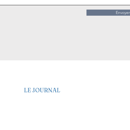
Envoyer
LE JOURNAL
Edito
Politique
Economie
Société
Santé
Culture