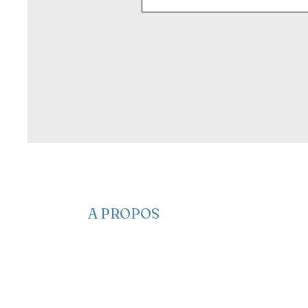
A PROPOS
​​Qui sommes-nous
Nous contacter
Nos projets
Faire un Don
S’adonner
Partagez des infos