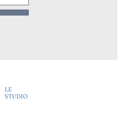
LE
STUDIO
Vidéo
Audio
Port folio