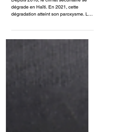
cause de l’insécurité
Depuis 2018, le climat sécuritaire se
dégrade en Haïti. En 2021, cette
dégradation atteint son paroxysme. Les
cas de kidnappings se multiplient, les
viols et assassinats se comptent par
dizaines, voire par centaines. Les
attaques de bandes armées émaillent
le quotidien alors que les autorités se
montrent totalement impuissantes à
faire face à ce climat de tension qui
sème le deuil dans les familles
haïtiennes. Personne n’est épargné.
Comme résultats : des centaines de
personn