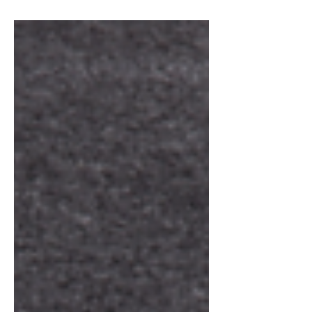
slogans dans les actes de
communication des haïtiens.nes
observés durant ces deux dernières
décennies, le journal d’information et
d’investigation en ligne Enquet’Action
a rencontré Renauld Govain, doyen de
la Faculté de Linguistique appliquée
(FLA) de l’Université d’État d’Haïti
(UEH) autour de ce vocable. « Cela
permet de maximiser le coût de la
communication. Un slogan peut valoir
50 mille mots. Mais cela peut