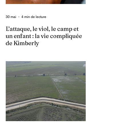
30 mai
4 min de lecture
L’attaque, le viol, le camp et
un enfant : la vie compliquée
de Kimberly
Dans un contexte où l’insécurité est
grandissante dans le pays, les gangs
armés continuent d’imposer leur loi par la
terreur. Aux côtés des extorsions et des
massacres, le viol demeure l’une des
armes qu’ils utilisent pour asservir les
communautés. Face à cet instrument de
punition et de contrôle qui déshumanise
des milliers de femmes et de filles, ce sont
les organisations non gouvernementales
(ONG) qui se retrouvent en première ligne
pour accompagner les survivantes sur le