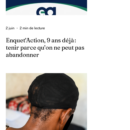
2 juin
2 min de lecture
Enquet’Action, 9 ans déjà :
tenir parce qu’on ne peut pas
abandonner
Ce 2 juin marque le neuvième anniversaire
du lancement d’Enquet’Action. Neuf
années depuis que nous avons osé doter
le pays d’un média dédié à l’investigation et
au journalisme de fond.