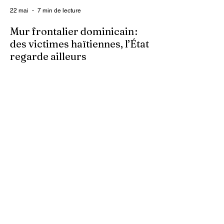
22 mai
7 min de lecture
Mur frontalier dominicain :
des victimes haïtiennes, l’État
regarde ailleurs
Les autorités centrales haïtiennes se
murent dans le silence, tandis que des
familles spoliées par les Dominicains, qui
érigent leur mur frontalier, sont livrées à
elles-mêmes. À Ferrier, dans le Nord-Est,
des terres cultivées depuis des
générations par des paysans haïtiens sont
accaparées arbitrairement. Dans ces
zones frontalières, les bornes sont
déplacées au gré des autorités
dominicaines, empiétant sur le territoire
haïtien.