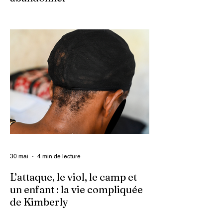
Ce 2 juin marque le neuvième anniversaire
du lancement d’Enquet’Action. Neuf
années depuis que nous avons osé doter
le pays d’un média dédié à l’investigation et
au journalisme de fond.
30 mai
4 min de lecture
L’attaque, le viol, le camp et
un enfant : la vie compliquée
de Kimberly
Dans un contexte où l’insécurité est