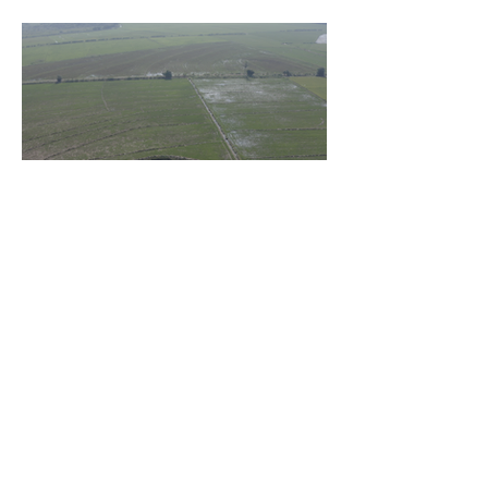
grandissante dans le pays, les gangs
armés continuent d’imposer leur loi par la
terreur. Aux côtés des extorsions et des
massacres, le viol demeure l’une des
armes qu’ils utilisent pour asservir les
communautés. Face à cet instrument de
punition et de contrôle qui déshumanise
des milliers de femmes et de filles, ce sont
les organisations non gouvernementales
(ONG) qui se retrouvent en première ligne
pour accompagner les survivantes sur le
22 mai
7 min de lecture
Mur frontalier dominicain :
des victimes haïtiennes, l’État
regarde ailleurs
Les autorités centrales haïtiennes se
murent dans le silence, tandis que des
familles spoliées par les Dominicains, qui