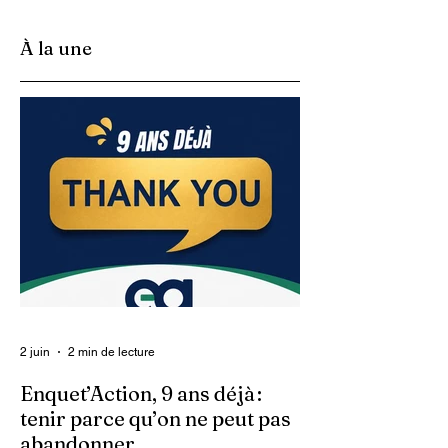
selon une enquête
avoir des formes 
du ministère du
tout prix, mais à
À la une
Commerce
quel coût ?
2 juin
2 min de lecture
Enquet’Action, 9 ans déjà :
tenir parce qu’on ne peut pas
abandonner