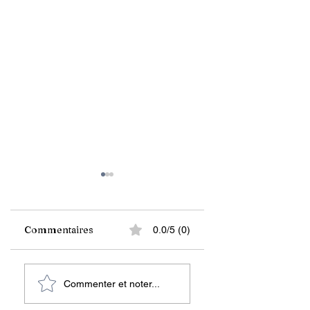
Commentaires
0.0/5 (0)
Les Haïtiens
“Ti Merline, Ti
Commenter et noter...
consomment de
Anpoul, Anabolex,
l’eau contaminée,
Bèl Anfòm”… Pou