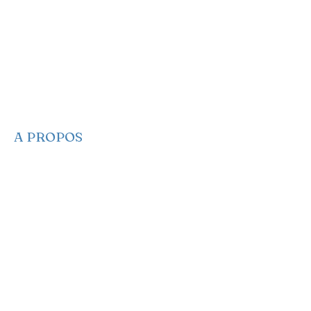
A PROPOS
​​Qui sommes-nous
Nous contacter
Nos projets
Faire un Don
S’adonner
Partagez des infos
Newsletter
Notre Manifeste
EA sur les réseaux
EA dans les médias