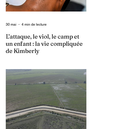
30 mai
4 min de lecture
L’attaque, le viol, le camp et
un enfant : la vie compliquée
de Kimberly
Dans un contexte où l’insécurité est
grandissante dans le pays, les gangs
armés continuent d’imposer leur loi par la
terreur. Aux côtés des extorsions et des
massacres, le viol demeure l’une des
armes qu’ils utilisent pour asservir les
communautés. Face à cet instrument de
punition et de contrôle qui déshumanise
des milliers de femmes et de filles, ce sont
les organisations non gouvernementales
(ONG) qui se retrouvent en première ligne