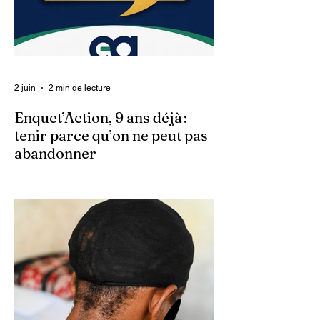
2 juin
2 min de lecture
Enquet’Action, 9 ans déjà :
tenir parce qu’on ne peut pas
abandonner
Ce 2 juin marque le neuvième anniversaire
du lancement d’Enquet’Action. Neuf
années depuis que nous avons osé doter
le pays d’un média dédié à l’investigation et
au journalisme de fond.