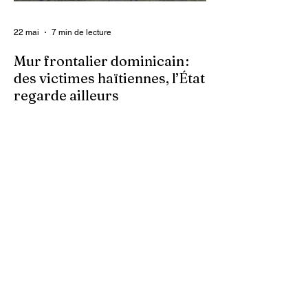
pour accompagner les survivantes sur le
22 mai
7 min de lecture
Mur frontalier dominicain :
des victimes haïtiennes, l’État
regarde ailleurs
Les autorités centrales haïtiennes se
murent dans le silence, tandis que des
familles spoliées par les Dominicains, qui
érigent leur mur frontalier, sont livrées à
elles-mêmes. À Ferrier, dans le Nord-Est,
des terres cultivées depuis des
générations par des paysans haïtiens sont
accaparées arbitrairement. Dans ces
zones frontalières, les bornes sont
déplacées au gré des autorités
dominicaines, empiétant sur le territoire
haïtien.