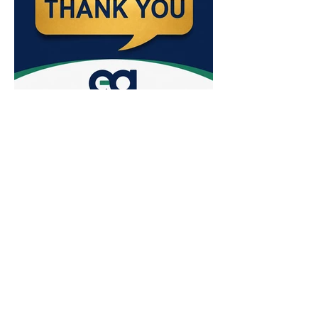
2 juin
2 min de lecture
Enquet’Action, 9 ans déjà :
tenir parce qu’on ne peut pas
abandonner
Ce 2 juin marque le neuvième anniversaire
du lancement d’Enquet’Action. Neuf
années depuis que nous avons osé doter
le pays d’un média dédié à l’investigation et
au journalisme de fond.