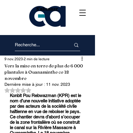
S'abonner
9 nov. 2023
2 min de lecture
Vers la mise en terre de plus de 6 000
plantules à Ouanaminthe ce 18
novembre
Dernière mise à jour :
11 nov. 2023
Noté NaN étoiles sur 5.
Konbit Pou Rebwazman (KPR) est le 
nom d’une nouvelle initiative adoptée 
par des acteurs de la société civile 
haïtienne en vue de reboiser le pays. 
Ce chantier devra d’abord s’occuper 
de la zone frontalière où se construit 
le canal sur la Rivière Massacre à 
Ouanaminthe. Le 18 novembre 