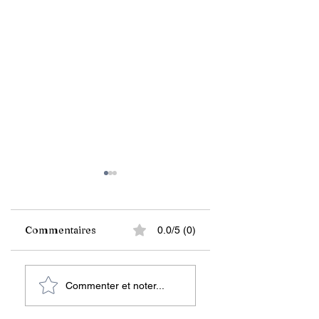
Commentaires
0.0/5 (0)
Pour des raisons
Especies de
Commenter et noter...
écologiques,
lagartos endémic
Capital Carte cesse
amenazados en el