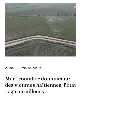
grandissante dans le pays, les gangs
armés continuent d’imposer leur loi par la
terreur. Aux côtés des extorsions et des
massacres, le viol demeure l’une des
armes qu’ils utilisent pour asservir les
communautés. Face à cet instrument de
punition et de contrôle qui déshumanise
des milliers de femmes et de filles, ce sont
les organisations non gouvernementales
(ONG) qui se retrouvent en première ligne
pour accompagner les survivantes sur le
22 mai
7 min de lecture
Mur frontalier dominicain :
des victimes haïtiennes, l’État
regarde ailleurs
Les autorités centrales haïtiennes se
murent dans le silence, tandis que des
familles spoliées par les Dominicains, qui