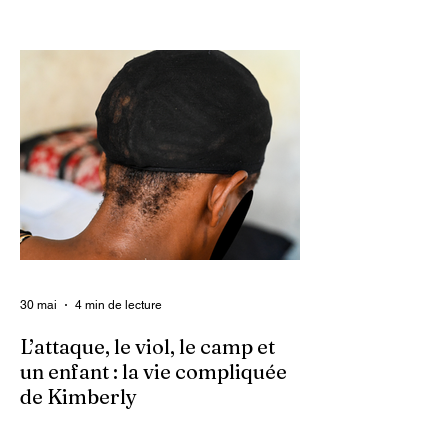
Ce 2 juin marque le neuvième anniversaire
du lancement d’Enquet’Action. Neuf
années depuis que nous avons osé doter
le pays d’un média dédié à l’investigation et
au journalisme de fond.
30 mai
4 min de lecture
L’attaque, le viol, le camp et
un enfant : la vie compliquée
de Kimberly
Dans un contexte où l’insécurité est