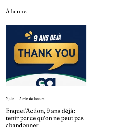
l’impression et la
Parque Cacique
livraison des états
Henri de Anse-à-
À la une
de compte
Pitres
2 juin
2 min de lecture
Enquet’Action, 9 ans déjà :
tenir parce qu’on ne peut pas
abandonner