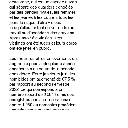
cette zone, qui est un espace ouvert 
qui sépare des quartiers contrôlés 
par des bandes rivales, les femmes 
et les jeunes filles courent tous les 
jours le risque d’être violées 
lorsqu’elles tentent de se rendre au 
travail ou d’accéder à des services. 
Après avoir été violées, sept 
victimes ont été tuées et leurs corps 
ont été jetés en public. 
Les meurtres et les enlèvements ont 
augmenté pour la cinquième année 
consécutive au cours de la période 
considérée. Entre janvier et juin, les 
homicides ont augmenté de 67,5 % 
par rapport au second semestre 
2022, ce qui correspond à un 
nombre record de 2 094 homicides 
enregistrés par la police nationale, 
contre 1 250 au semestre précédent. 
Les principaux auteurs sont des 
bandes sévissant dans la zone 
métropolitaine de Port-au-Prince 
ainsi que dans le département de 