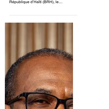
(Document)
Selon la dernière Note sur le crédit
publiée par la Banque de la
République d’Haïti (BRH), le
portefeuille de prêts accordés au
secteur privé a reculé d’environ 10 %.
En tenant compte d’une inflation de
38,7 %, la baisse réelle dépasse
toutefois les 30 %. Haïti figure
désormais parmi les pays de la région
les moins financés par le crédit
bancaire, avec seulement 5 % du PIB
soutenu par les prêts, contre une
moyenne d’environ 45 % dans la
Caraïbe.