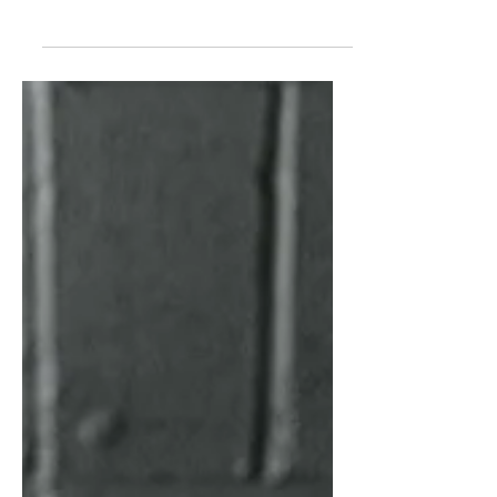
économique en Haïti, selon
la Banque Centrale
L’année 2025, la 7e année consécutive
de récession économique en Haïti,
selon la Banque Centrale