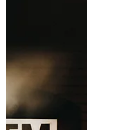
grande partie de la solidité de son
système financier et de la capacité des
acteurs économiques à se financer.
C’est dans ce contexte que je
m’intéresse au Bureau d’Information
sur le Crédit (BIC), un dispositif mis en
place par la Banque de la République
d’Haïti (BRH) pour répondre à ce
problème