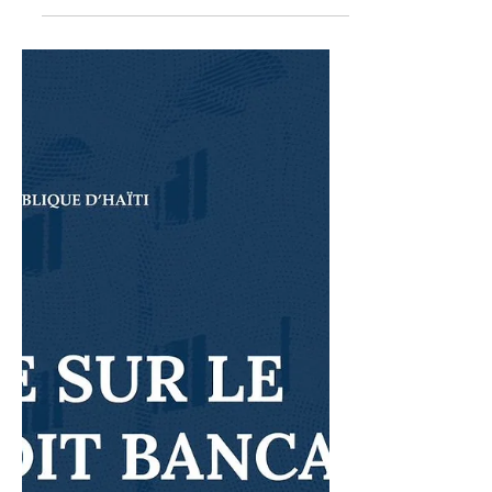
écologiques, Capital Carte
cesse l’impression et la
livraison des états de
compte
La Capitale Carte, division de la
Capital Bank, annonce ce lundi 17 juin,
dans un courriel adressé à sa clientèle
qu’à partir du 1er aout.