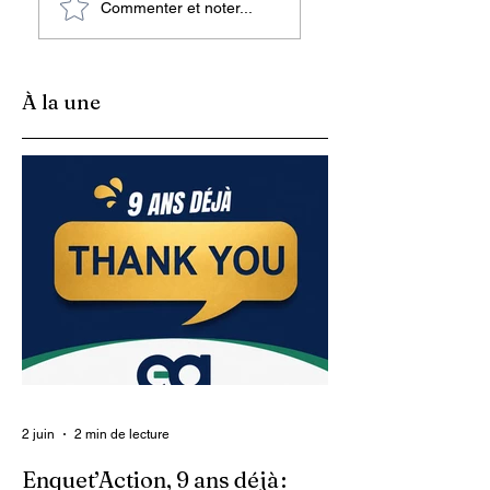
Commenter et noter...
ont osé se rendre
d’un observatoire
sur l’île de la
de consultation et
Navase
d’études en
population et
À la une
développement
2 juin
2 min de lecture
Enquet’Action, 9 ans déjà :