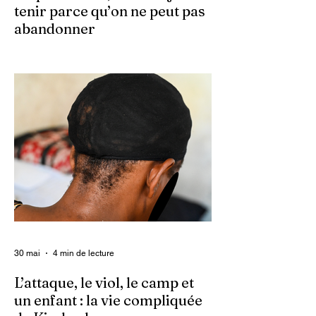
tenir parce qu’on ne peut pas
abandonner
Ce 2 juin marque le neuvième anniversaire
du lancement d’Enquet’Action. Neuf
années depuis que nous avons osé doter
le pays d’un média dédié à l’investigation et
au journalisme de fond.
30 mai
4 min de lecture
L’attaque, le viol, le camp et
un enfant : la vie compliquée