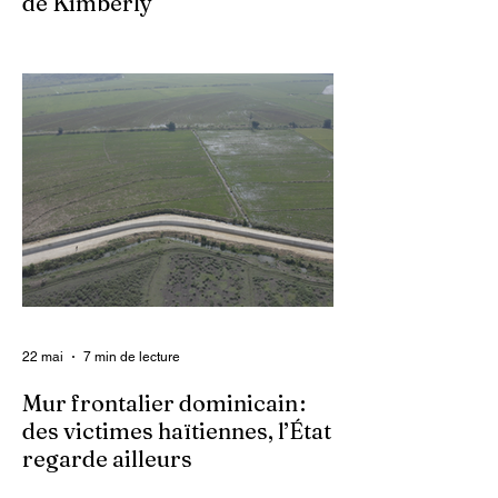
de Kimberly
Dans un contexte où l’insécurité est
grandissante dans le pays, les gangs
armés continuent d’imposer leur loi par la
terreur. Aux côtés des extorsions et des
massacres, le viol demeure l’une des
armes qu’ils utilisent pour asservir les
communautés. Face à cet instrument de
punition et de contrôle qui déshumanise
des milliers de femmes et de filles, ce sont
les organisations non gouvernementales
(ONG) qui se retrouvent en première ligne
pour accompagner les survivantes sur le
22 mai
7 min de lecture
Mur frontalier dominicain :
des victimes haïtiennes, l’État
regarde ailleurs
Les autorités centrales haïtiennes se