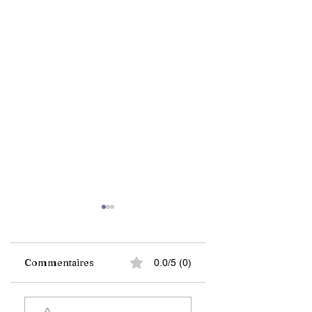
Commentaires
0.0/5 (0)
Quand des Haïtiens
Lancement officie