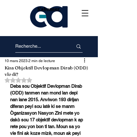
S'abonner
10 mars 2023
2 min de lecture
Kisa Objektif Devlopman Dirab (ODD)
vle di?
Noté NaN étoiles sur 5.
Deba sou Objektif Devlopman Dirab 
(ODD) tanmen nan mond lan depi 
nan lane 2015. Anviwon 193 dirijan 
diferan peyi sou latè ki se manm 
Òganizasyon Nasyon Zini mete yo 
dakò sou 17 objektif devlopman k ap 
rete pou yon bon ti tan. Moun sa yo 
vle fini ak koze mizè, moun ak peyi 