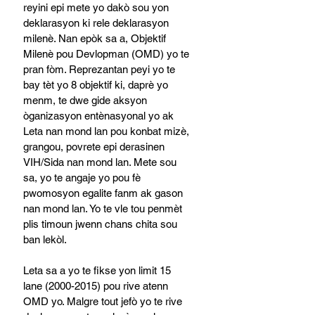
reyini epi mete yo dakò sou yon 
deklarasyon ki rele deklarasyon 
milenè. Nan epòk sa a, Objektif 
Milenè pou Devlopman (OMD) yo te 
pran fòm. Reprezantan peyi yo te 
bay tèt yo 8 objektif ki, daprè yo 
menm, te dwe gide aksyon 
òganizasyon entènasyonal yo ak 
Leta nan mond lan pou konbat mizè, 
grangou, povrete epi derasinen 
VIH/Sida nan mond lan. Mete sou 
sa, yo te angaje yo pou fè 
pwomosyon egalite fanm ak gason 
nan mond lan. Yo te vle tou penmèt 
plis timoun jwenn chans chita sou 
ban lekòl.
Leta sa a yo te fikse yon limit 15 
lane (2000-2015) pou rive atenn 
OMD yo. Malgre tout jefò yo te rive 