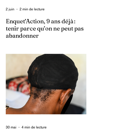
2 juin
2 min de lecture
Enquet’Action, 9 ans déjà :
tenir parce qu’on ne peut pas
abandonner
Ce 2 juin marque le neuvième anniversaire
du lancement d’Enquet’Action. Neuf
années depuis que nous avons osé doter
le pays d’un média dédié à l’investigation et
au journalisme de fond.
30 mai
4 min de lecture