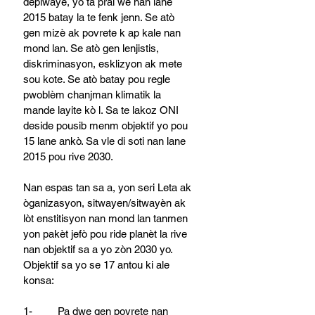
deplwaye, yo ta pral wè nan lane 
2015 batay la te fenk jenn. Se atò 
gen mizè ak povrete k ap kale nan 
mond lan. Se atò gen lenjistis, 
diskriminasyon, esklizyon ak mete 
sou kote. Se atò batay pou regle 
pwoblèm chanjman klimatik la 
mande layite kò l. Sa te lakoz ONI 
deside pousib menm objektif yo pou 
15 lane ankò. Sa vle di soti nan lane 
2015 pou rive 2030.
Nan espas tan sa a, yon seri Leta ak 
òganizasyon, sitwayen/sitwayèn ak 
lòt enstitisyon nan mond lan tanmen 
yon pakèt jefò pou ride planèt la rive 
nan objektif sa a yo zòn 2030 yo. 
Objektif sa yo se 17 antou ki ale 
konsa:
1-         Pa dwe gen povrete nan 