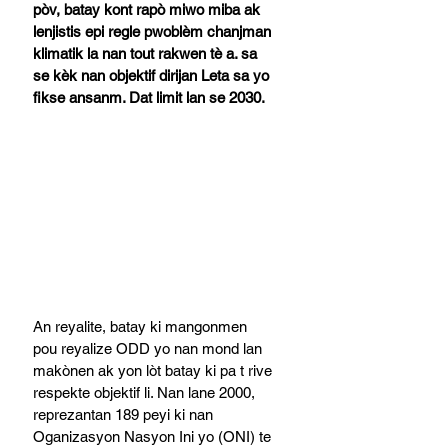
pòv, batay kont rapò miwo miba ak 
lenjistis epi regle pwoblèm chanjman 
klimatik la nan tout rakwen tè a. sa 
se kèk nan objektif dirijan Leta sa yo 
fikse ansanm. Dat limit lan se 2030. 
An reyalite, batay ki mangonmen 
pou reyalize ODD yo nan mond lan 
makònen ak yon lòt batay ki pa t rive 
respekte objektif li. Nan lane 2000, 
reprezantan 189 peyi ki nan 
Oganizasyon Nasyon Ini yo (ONI) te 