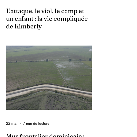
L’attaque, le viol, le camp et
un enfant : la vie compliquée
de Kimberly
Dans un contexte où l’insécurité est
grandissante dans le pays, les gangs
armés continuent d’imposer leur loi par la
terreur. Aux côtés des extorsions et des
massacres, le viol demeure l’une des
armes qu’ils utilisent pour asservir les
communautés. Face à cet instrument de
punition et de contrôle qui déshumanise
des milliers de femmes et de filles, ce sont
les organisations non gouvernementales
(ONG) qui se retrouvent en première ligne
pour accompagner les survivantes sur le
22 mai
7 min de lecture
Mur frontalier dominicain :