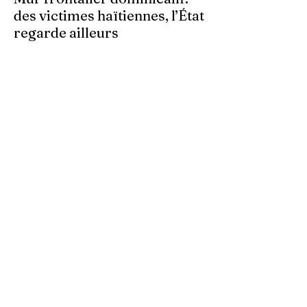
des victimes haïtiennes, l’État
regarde ailleurs
Les autorités centrales haïtiennes se
murent dans le silence, tandis que des
familles spoliées par les Dominicains, qui
érigent leur mur frontalier, sont livrées à
elles-mêmes. À Ferrier, dans le Nord-Est,
des terres cultivées depuis des
générations par des paysans haïtiens sont
accaparées arbitrairement. Dans ces
zones frontalières, les bornes sont
déplacées au gré des autorités
dominicaines, empiétant sur le territoire
haïtien.