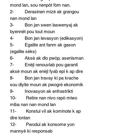
mond lan, sou nenpòt fòm nan.
2-         Derasinen mizè ak grangou 
nan mond lan
3-         Bon jan swen laswenyaj ak 
byennèt pou tout moun
4-         Bon jan levasyon (edikasyon)
5-         Egalite ant fanm ak gason 
(egalite sèks)
6-         Aksè ak dlo pwòp, asenisman
7-         Enèji renouvlab pou garanti 
aksè moun ak enèji fyab epi k ap dire
8-         Bon jan travay ki pa krache 
sou diyite moun ak pwogrè ekonomik
9-         Inovasyon ak enfrastrikti
10-        Retire nan nivo rapò miwo 
miba nan nan mond lan
11-        Konstui vil ak kominote k ap 
dire lontan
12-        Pwodui ak konsome yon 
mannyè ki responsab