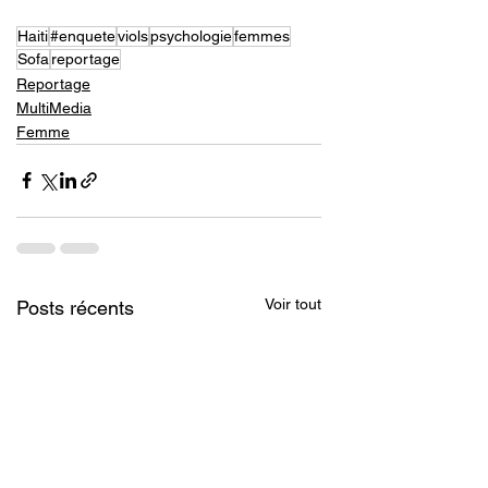
Haiti
#enquete
viols
psychologie
femmes
Sofa
reportage
Reportage
MultiMedia
Femme
Voir tout
Posts récents