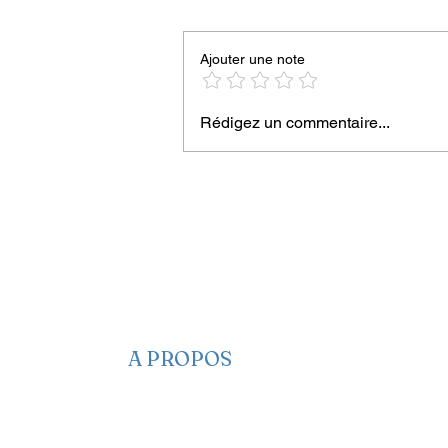
Ajouter une note
Rédigez un commentaire...
Les Haïtiens consomment d
l’eau contaminée, selon une
enquête du ministère du
Commerce
A PROPOS
​​Qui sommes-nous
Nous contacter
Nos projets