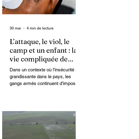
30 mai
4 min de lecture
L’attaque, le viol, le
camp et un enfant : la
vie compliquée de
Kimberly
Dans un contexte où l’insécurité est
grandissante dans le pays, les
gangs armés continuent d’imposer
leur loi par la terreur. Aux côtés des
extorsions et des massacres, le viol
demeure l’une des armes qu’ils
utilisent pour asservir les
communautés. Face à cet
instrument de punition et de contrôle
qui déshumanise des milliers de
femmes et de filles, ce sont les