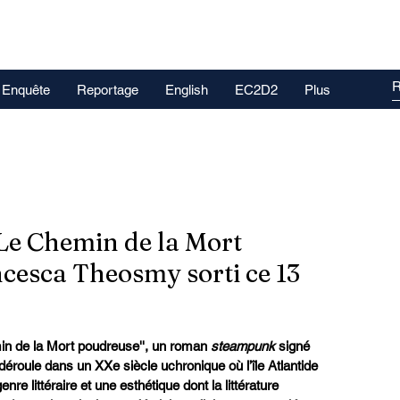
Enquête
Reportage
English
EC2D2
Plus
Le Chemin de la Mort
cesca Theosmy sorti ce 13
n de la Mort poudreuse'', un roman 
steampunk
 signé 
éroule dans un XXe siècle uchronique où l’île Atlantide 
nre littéraire et une esthétique dont la littérature 