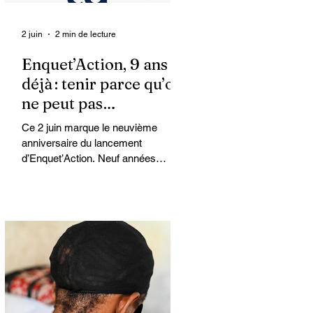
2 juin
2 min de lecture
Enquet’Action, 9 ans
déjà : tenir parce qu’on
ne peut pas
abandonner
Ce 2 juin marque le neuvième
anniversaire du lancement
d’Enquet’Action. Neuf années
depuis que nous avons osé doter le
pays d’un média dédié à
l’investigation et au journalisme de
fond.