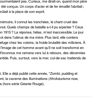
urmentaient pas. Curieux, me dirait-on, quand mon père 
été conçus. Un corps d’acier et de fer émaillé l’abritait ; 
lait à la place de son esprit. 
mémoire, il connut les tranchées, le chant cruel des 
sé. Quels champs de bataille a-t-il pu arpenter ? Ceux 
 1915 ? La réponse, hélas, m’est inaccessible. Le jour 
icot dans l’utérus de ma mère. Plus tard, elle contera 
fuge chez les voisins, la froide brutalité des miliciens. À 
 à l’image de cet homme avant qu’il ne soit transformé en 
 d’inconnus me ramena vers lui à rebours, des décennies 
antide. Puis, surtout, vers la mer, cul-de-sac inattendu de 
Elle a déjà publié cette année, ''Zombi, pudding et 
t, la caverne des illuminations (Afrofuturisme now, 
a (hors-série Géante Rouge).