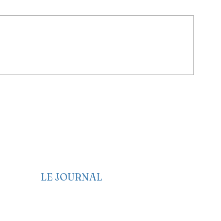
e
LE JOURNAL
Edito
Politique
Economie
Société