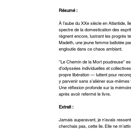
Résumé :
À l’aube du XXe siècle en Atlantide, îl
spectre de la domestication des espri
règnent encore, lustrant les progrès t
Madeth, une jeune femme ballotée par d
engloutie dans ce chaos ambiant.
''Le Chemin de la Mort poudreuse'' e
d’odyssées individuelles et collective
propre libération — luttent pour reconq
y parvenir sans s’aliéner eux-mêmes 
Une réflexion profonde sur la mémoire,
après avoir refermé le livre.
Extrait :
Jamais auparavant, je n’avais ressenti 
cherchais pas, cette île. Elle ne m’att