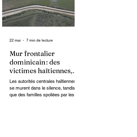
organisations non
gouvernementales (ONG) qui se
retrouvent en première ligne pour
accompagner les survivantes sur le
22 mai
7 min de lecture
Mur frontalier
dominicain : des
victimes haïtiennes,
l’État regarde ailleurs
Les autorités centrales haïtiennes
se murent dans le silence, tandis
que des familles spoliées par les
Dominicains, qui érigent leur mur
frontalier, sont livrées à elles-
mêmes. À Ferrier, dans le Nord-Est,
des terres cultivées depuis des
générations par des paysans
haïtiens sont accaparées