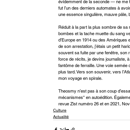
évidemment de la seconde — ne me to
fut l’un des derniers automates à avoir 
une essence singulière, mauve pâle, brû
Réduit à la part la plus sombre de sa 
bombes et la tache muette du sang ver
d’Europe en 1914 ou des Amériques en
de son arrestation, j’étais un petit har
souvent sa fuite par une fenêtre, son re
force de récits, je devins journaliste,
fantôme de ferraille. Une voie semée
plus tard. Vers son souvenir, vers l’Atl
mon voyage en spirale.
Theosmy n’est pas à son coup d’essai. 
mécanismes'' en autoédition. Égalemen
revue Zist numéro 26 et en 2021, Nov
Culture
Actualité