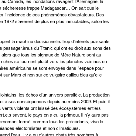
e au Canada, les inondations ravagent l’Allemagne, la 
à la sécheresse frappe Madagascar… On sait que le 
er l’incidence de ces phénomènes dévastateurs. Des 
 1972 s’avèrent de plus en plus inéluctables, selon les 
ippent la machine décisionnelle. Trop d’intérêts puissants 
passager.ère.s du Titanic qui ont eu droit aux sons des 
s alors que tous les signaux de Mère Nature sont au 
 riches se tournent plutôt vers les planètes voisines en 
daires américains se sont envoyés dans l’espace pour 
t sur Mars et non sur ce vulgaire caillou bleu qu’elle 
intains, les échos d’un univers parallèle. La production 
et à ses conséquences depuis au moins 2009. Et puis il 
 vents violents ont laissé des écosystèmes entiers 
rt.e.s savent, le pays en a eu la primeur. Il n’y aura pas 
vernement formé, comme tous les précédents, vise la 
éances électoralistes et non climatiques.
e prend l’eau, il y a eu d’autres chats très sombres à 