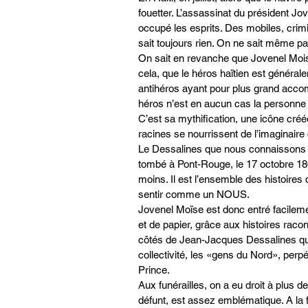
fouetter. L’assassinat du président Jov
occupé les esprits. Des mobiles, crimin
sait toujours rien. On ne sait même pa
On sait en revanche que Jovenel Moise e
cela, que le héros haïtien est génér
antihéros ayant pour plus grand accomp
héros n’est en aucun cas la personne r
C’est sa mythification, une icône créé
racines se nourrissent de l’imaginaire c
Le Dessalines que nous connaissons a
tombé à Pont-Rouge, le 17 octobre 1806.
moins. Il est l’ensemble des histoires
sentir comme un NOUS.
Jovenel Moïse est donc entré facilem
et de papier, grâce aux histoires raco
côtés de Jean-Jacques Dessalines que 
collectivité, les «gens du Nord», perp
Prince.
Aux funérailles, on a eu droit à plus 
défunt, est assez emblématique. A la fo