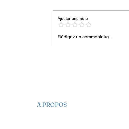
Ajouter une note
Rédigez un commentaire...
Enquet’Action, 9 ans déjà :
tenir parce qu’on ne peut p
abandonner
A PROPOS
​​Qui sommes-nous
Nous contacter
Nos projets