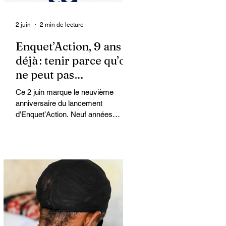
2 juin
2 min de lecture
Enquet’Action, 9 ans
déjà : tenir parce qu’on
ne peut pas
abandonner
Ce 2 juin marque le neuvième
anniversaire du lancement
d’Enquet’Action. Neuf années
depuis que nous avons osé doter le
pays d’un média dédié à
l’investigation et au journalisme de
fond.