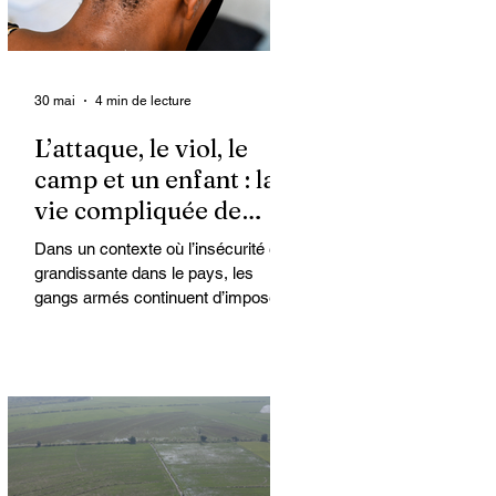
30 mai
4 min de lecture
L’attaque, le viol, le
camp et un enfant : la
vie compliquée de
Kimberly
Dans un contexte où l’insécurité est
grandissante dans le pays, les
gangs armés continuent d’imposer
leur loi par la terreur. Aux côtés des
extorsions et des massacres, le viol
demeure l’une des armes qu’ils
utilisent pour asservir les
communautés. Face à cet
instrument de punition et de contrôle
qui déshumanise des milliers de
femmes et de filles, ce sont les