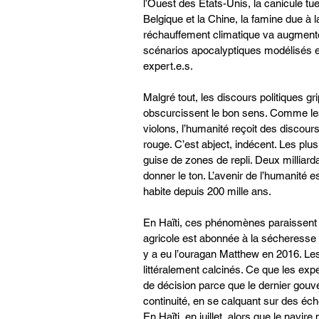
l’Ouest des Etats-Unis, la canicule tu
Belgique et la Chine, la famine due 
réchauffement climatique va augment
scénarios apocalyptiques modélisés en
expert.e.s.
Malgré tout, les discours politiques gr
obscurcissent le bon sens. Comme les 
violons, l’humanité reçoit des discour
rouge. C’est abject, indécent. Les plus
guise de zones de repli. Deux milliar
donner le ton. L’avenir de l’humanité es
habite depuis 200 mille ans.
En Haïti, ces phénomènes paraissent lo
agricole est abonnée à la sécheresse 
y a eu l’ouragan Matthew en 2016. Les
littéralement calcinés. Ce que les expe
de décision parce que le dernier gou
continuité, en se calquant sur des éch
En Haïti, en juillet, alors que le navir