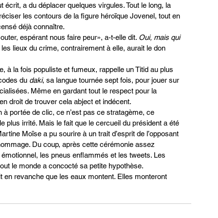
out écrit, a du déplacer quelques virgules. Tout le long, la 
éciser les contours de la figure héroïque Jovenel, tout en 
censé déjà connaître.
uter, espérant nous faire peur», a-t-elle dit. 
Oui, mais qui 
 les lieux du crime, contrairement à elle, aurait le don 
 à la fois populiste et fumeux, rappelle un Titid au plus 
 codes du 
daki
, sa langue tournée sept fois, pour jouer sur 
ialisées. Même en gardant tout le respect pour la 
 droit de trouver cela abject et indécent.
n à portée de clic, ce n’est pas ce stratagème, ce 
plus irrité. Mais le fait que le cercueil du président a été 
Martine Moïse a pu sourire à un trait d’esprit de l’opposant 
 hommage. Du coup, après cette cérémonie assez 
t émotionnel, les pneus enflammés et les tweets. Les 
 tout le monde a concocté sa petite hypothèse.
ait en revanche que les eaux montent. Elles monteront 