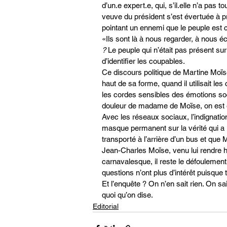
d’un.e expert.e, qui, s’il.elle n’a pas t
veuve du président s’est évertuée à pr
pointant un ennemi que le peuple est 
«Ils sont là à nous regarder, à nous éco
?
 Le peuple qui n’était pas présent sur
d’identifier les coupables.
Ce discours politique de Martine Moïse,
haut de sa forme, quand il utilisait les
les cordes sensibles des émotions soc
douleur de madame de Moïse, on est en
Avec les réseaux sociaux, l’indignatio
masque permanent sur la vérité qui a le 
transporté à l’arrière d’un bus et que 
Jean-Charles Moïse, venu lui rendre
carnavalesque, il reste le défoulemen
questions n’ont plus d’intérêt puisque
Et l’enquête ? On n’en sait rien. On s
quoi qu’on dise.
Editorial