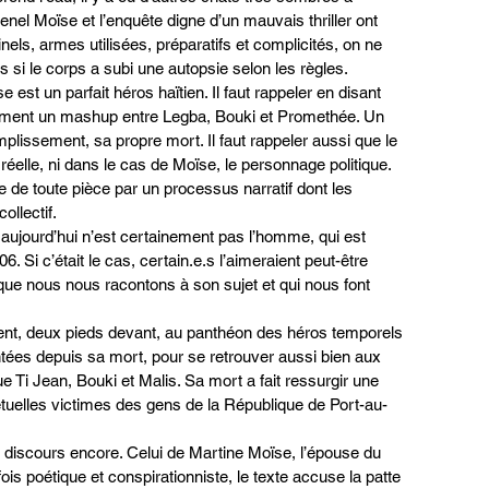
enel Moïse et l’enquête digne d’un mauvais thriller ont 
els, armes utilisées, préparatifs et complicités, on ne 
s si le corps a subi une autopsie selon les règles.
st un parfait héros haïtien. Il faut rappeler en disant 
alement un mashup entre Legba, Bouki et Promethée. Un 
lissement, sa propre mort. Il faut rappeler aussi que le 
éelle, ni dans le cas de Moïse, le personnage politique. 
e de toute pièce par un processus narratif dont les 
ollectif.
ujourd’hui n’est certainement pas l’homme, qui est 
 Si c’était le cas, certain.e.s l’aimeraient peut-être 
 que nous nous racontons à son sujet et qui nous font 
ent, deux pieds devant, au panthéon des héros temporels 
ntées depuis sa mort, pour se retrouver aussi bien aux 
Ti Jean, Bouki et Malis. Sa mort a fait ressurgir une 
étuelles victimes des gens de la République de Port-au-
de discours encore. Celui de Martine Moïse, l’épouse du 
is poétique et conspirationniste, le texte accuse la patte 