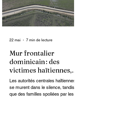
organisations non
gouvernementales (ONG) qui se
retrouvent en première ligne pour
accompagner les survivantes sur le
22 mai
7 min de lecture
Mur frontalier
dominicain : des
victimes haïtiennes,
l’État regarde ailleurs
Les autorités centrales haïtiennes
se murent dans le silence, tandis
que des familles spoliées par les
Dominicains, qui érigent leur mur
frontalier, sont livrées à elles-
mêmes. À Ferrier, dans le Nord-Est,
des terres cultivées depuis des
générations par des paysans
haïtiens sont accaparées