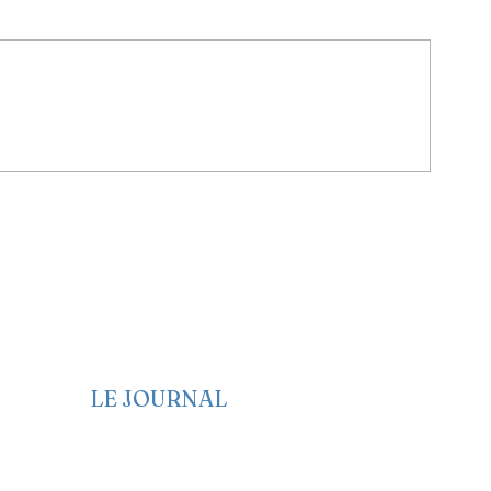
as
LE JOURNAL
Edito
Politique
Economie