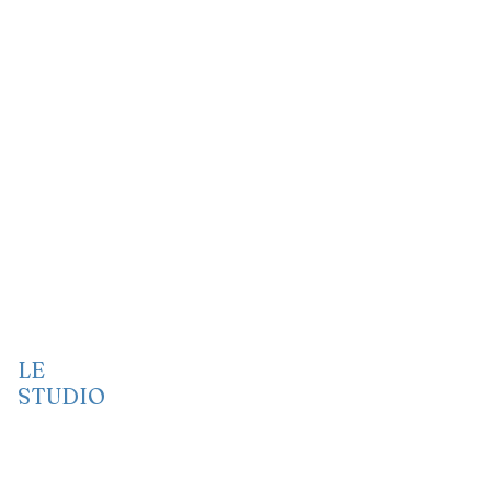
LE
STUDIO
Vidéo
Audio
Port folio