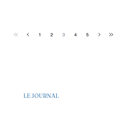
1
2
3
4
5
LE JOURNAL
Edito
Politique
Economie
Société
Santé