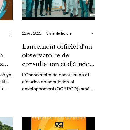
22 oct. 2025
3 min de lecture
Lancement officiel d’un
n
observatoire de
is
consultation et d’études
en population et
sè yo,
L’Observatoire de consultation et
développement
aktik
d’études en population et
ou
développement (OCEPOD), créé
al yo
par des professionnels et
moun.
spécialistes en population et
développement, a officiellement été
 yon
lancé le lundi 20 octobre 2025, à
Ayiti.
l’occasion de la Journée mondiale