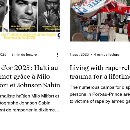
Enquet’Action te rankontre l 
kad yon ankèt sou pwoblemat
lekòl enkliziv nan peyi an.
2025
3 min de lecture
1 sept. 2025
4 min de lecture
 d’or 2025 : Haïti au
Living with rape-re
met grâce à Milo
trauma for a lifetim
ort et Johnson Sabin
The numerous camps for dis
persons in Port-au-Prince ar
rnaliste haïtien Milo Milfort et
to victims of rape by armed g
otographe Johnson Sabin
They include elderly women,
nt de remporter la dixième
women, and even girls. As a r
n du Visa d’or de l’information
of these rapes, which occurr
ique Franceinfo.
during massacres and armed