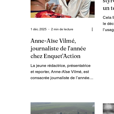
styr
un t
»
Cela f
le déc
l’usag
1 déc. 2025
2 min de lecture
été pr
Anne-Aïse Vilmé,
présid
journaliste de l’année
décret
voire 
chez Enquet’Action
instit
La jeune rédactrice, présentatrice
respec
et reporter, Anne-Aïse Vilmé, est
l’Env
consacrée journaliste de l’année
journa
2025 par la direction du journal
consta
d’information et d’investigation
styrof
numérique Enquet’Action, ce 1er
décembre. Crédit Photo : Gael
Turine Anne-Aïse Vilmé, âgée de