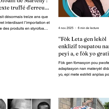
ofoam de Martelly :
exte truffé d’erreurs
ait désormais treize ans que
ret interdisant l’importation et
e des produits en styrofoam a
4 nov. 2025
6 min de lecture
omulgué par l’ancien
“Fòk Leta gen lekòl
ent Michel Martelly. Un
enklizif toupatou na
 qui n’a jamais été appliqué,
transgressé par les
peyi a, e fòk yo grat
utions censées en assurer le
pou tout timoun”
Fòk gen fòmasyon pou pwofe
t, notamment le ministère de
adaptasyon nan materyèl did
ironnement, où nos
yo, epi mete estrikti anplas p
listes ont à maintes reprises
timoun ki gen bezwen espesy
té la présence d’assiettes en
ka aprann menm jan ak lòt ti
oam.
Sa a se avi Mireille Dextra,
edikatris ki ap ekri aktyèlman
liv sou Edikasyon enklizik an 