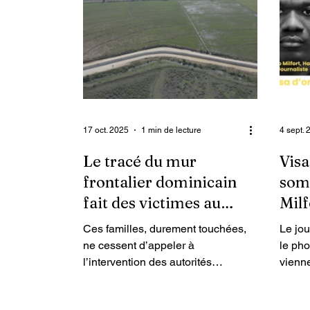
24 ans, a intégré Enquet’Action en
mai 2023, à l’issue d’un
recrutement lancé sur la plateforme
LinkedIn. Depuis, elle ne nous
quitte jamais de corps, d’esprit ni
de plume. « Cette distinction
constitue pour nous, à E
17 oct. 2025
1 min de lecture
4 sept. 
Le tracé du mur
Visa
frontalier dominicain
som
fait des victimes au
Milf
nord-est d’Haïti
Ces familles, durement touchées,
Le jou
ne cessent d’appeler à
le ph
l’intervention des autorités
vienne
haïtiennes afin de récupérer ces
éditio
terres, leur unique source de
numér