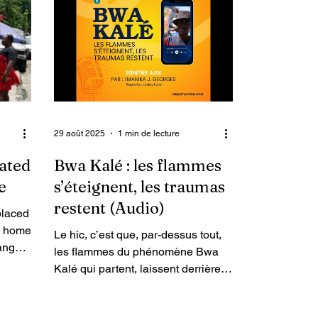
nan
de la statistique. Un événement
ik
tenu autour du thème : « Stimuler le
changement grâce à des données
de qualité pour tous », déroulé au
local du Comité interministériel
d’aménagement du territoire (CIAT)
à Port-au-Prince.
29 août 2025
1 min de lecture
lated
Bwa Kalé : les flammes
e
s’éteignent, les traumas
restent (Audio)
placed
e home
Le hic, c’est que, par-dessus tout,
angs.
les flammes du phénomène Bwa
 young
Kalé qui partent, laissent derrière
esult
elles, des troubles psychologiques
ed
majeurs persistants, à en croire des