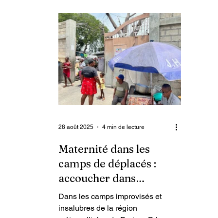
subsistance. Riches en plantations
de riz, de cocotiers et de
manguiers, ces terres semblent
désormais perdues à jamais, dans
un pays confronté à une crise
alimentaire sans précédent depuis
plusieurs années.
28 août 2025
4 min de lecture
Maternité dans les
camps de déplacés :
accoucher dans
l’indignité
Dans les camps improvisés et
insalubres de la région